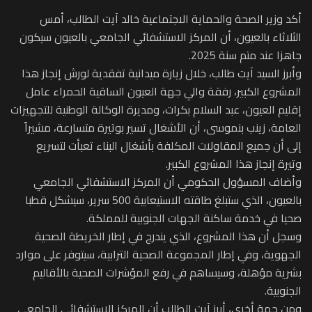
أكد وزير الصحة والحماية الاجتماعية خالد آيت الطالب، أمس
الثلاثاء بالعيون، أن المركز الاستشفائي الجامعي بالعيون سيكون
جاهزا عند متم سنة 2025.
وأبرز السيد آيت طالب، خلال زيارة ميدانية تفقدية لورش إنجاز هذا
المشروع الكبير، رفقة والي جهة العيون الساقية الحمراء عامل
إقليم العيون، عبد السلام بكرات، ومديرة الوكالة الوطنية للتجهيزات
العامة، زينب بنموسى، أن الأشغال تسير بوتيرة متسارعة، مشيراً
إلى أن جميع المقاولات المكلفة بأشغال البناء تعبأت لتسريع
وتيرة إنجاز هذا المشروع الكبير.
وأضاف المسؤول الحكومي أن المركز الاستشفائي الجامعي
بالعيون، الذي ستبلغ طاقته الاستيعابية 500 سرير، سيشكل قطبا
صحيا في خدمة ساكنة الجهات الجنوبية للمملكة.
وسجل أن هذا المشروع، الذي يندرج في إطار الخريطة الصحية
الجهوية، وفي إطار المجموعة الصحية الترابية، سيتوفر على موارد
بشرية مؤهلة، وسيساهم في رفع المؤشرات الصحية بالأقاليم
الجنوبية.
ومن جهة أخرى، أبرز آيت الطالب أن المركز الاستشفائي الجامعي