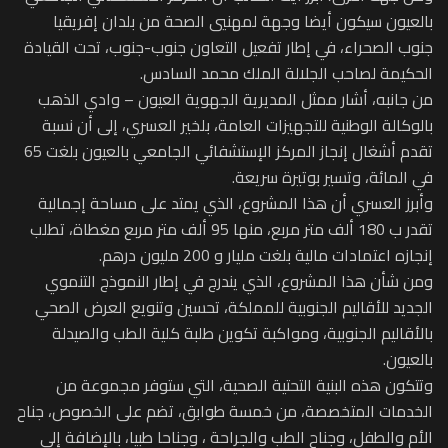
بالعيون سيكون أيضا وجهة لمهنيي الصحة من بلدان إفريقيا
جنوب الصحراء، في إطار تفعيل التعاون جنوب-جنوب، تحت القيادة
الحكيمة لصاحب الجلالة الملك محمد السادس.
من جانبه، أشار ممثل المديرية الجهوية العيون – وادي الذهب
بالوكالة الوطنية للتجهيزات العامة، بلخير العسري، إلى أن نسبة
تقدم أشغال إنجاز المركز الإستشفائي الجامعي بالعيون بلغت 65
في المائة، وتسير بوتيرة سريعة.
وأبرز العسري أن هذا المشروع، الذي يمتد على مساحة إجمالية
تقدر ب 180 ألف متر مربع، منها 95 ألف متر مربع مغطاة، تطلب
إنجازه اعتمادات مالية بلغت مليار و 200 مليون درهم.
ومن شأن هذا المشروع، الذي يندرج في إطار النموذج التنموي
الجديد للأقاليم الجنوبية للمملكة، تحسين وتنويع العرض الصحي
بالأقاليم الجنوبية، ومواكبة تكوين طلبة كلية الطب والصيدلة
بالعيون.
وتتكون هذه البنية التحتية الصحية، التي ستوفر مجموعة من
الخدمات المتخصصة، من خمسة طوابق، تضم على الخصوص، جناح
الأم والطفل، وجناح الطب والجراحة ، وجناحا طبيا، بالإضافة إلى