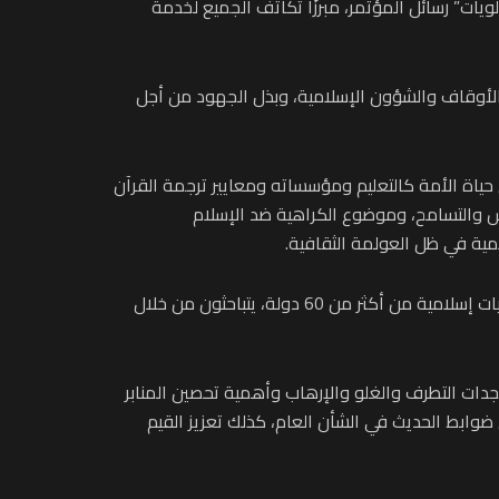
يات” رسائل المؤتمر، مبرزًا تكاتف الجميع لخدمة
الأوقاف والشؤون الإسلامية، وبذل الجهود من أجل
حياة الأمة كالتعليم ومؤسساته ومعايير ترجمة القرآن
يش والتسامح، وموضوع الكراهية ضد الإسلام
مية في ظل العولمة الثقافية.
ويشارك في المؤتمر الذي تنظمه وزارة الشؤون الإسلامية والدعوة والإرشاد السعودية، وزراء ومفتون ورؤساء مجالس وجمعيات إسلامية من أكثر من 60 دولة، يتباحثون من خلال
دات التطرف والغلو والإرهاب وأهمية تحصين المنابر
وابط الحديث في الشأن العام، كذلك تعزيز القيم