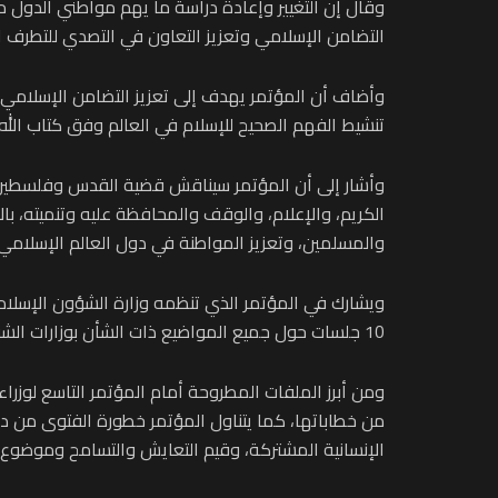
وقال إن التغيير وإعادة دراسة ما يهم مواطني الدول من
التضامن الإسلامي وتعزيز التعاون في التصدي للتطرف 
وأضاف أن المؤتمر يهدف إلى تعزيز التضامن الإسلامي 
تنشيط الفهم الصحيح للإسلام في العالم وفق كتاب الله 
وأشار إلى أن المؤتمر سيناقش قضية القدس وفلسطين، و 
الكريم، والإعلام، والوقف والمحافظة عليه وتنميته، ب
والمسلمين، وتعزيز المواطنة في دول العالم الإسلامي 
10 جلسات حول جميع المواضيع ذات الشأن بوزارات الشؤون الإسلامية والأوقاف لتعزيز مبادئ الوسطية الإسلامية.
ومن أبرز الملفات المطروحة أمام المؤتمر التاسع لوزر
من خطاباتها، كما يتناول المؤتمر خطورة الفتوى من دو
الإنسانية المشتركة، وقيم التعايش والتسامح وموضوع 