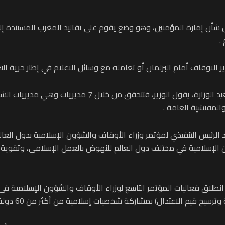
 شأن إمارة المؤمنين، وهو وضع يقوم على تقاليد المغرب المستندة إ
.
لاوقاف أمام البرلمان أو تعامله مع وسائل الاعلام في إطار حرية التع
أما مهام التأطير الديني للمواطنين والمواطنات على صعيد الوز
والمفتشية العامة .
 الرئيس التنفيذي لمؤتمر وزراء الأوقاف والشؤون الإسلامية بدول العال
ن الإسلامية في مختلف دول العالم للنهوض بالعمل الإسلامي، وتقوية ا
نطلاق فعاليات المؤتمر التاسع لوزراء الأوقاف والشؤون الإسلامية ف
سيخ قيم الاعتدال) بمشاركة شخصيات إسلامية من أكثر من 60 دولة.