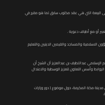
لى البيعة التي هي عقد مكتوب سابق لما هو مقرر في
بير أو مع أطياف دعوية .
ارة، يقول الوزير، فتتحقق من خلال 7 مديريات وهي مديريات الشؤون الاسلامية والمساجد والقيمين الدينيين والتعليم
م الإسلامي عبداللطيف بن عبدالعزيز آل الشيخ أن
لروابط وأسس التعاون لتعزيز الوسطية والاعتدال
ي مدينة مكة المكرمة، حول موضوع ( دور وزارات