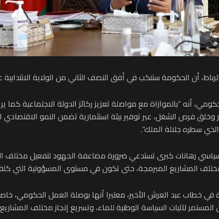
رباط، أن الحكومة ستنكب في أفق النصف الثاني من الولاية الانتدابية 
ومي، أنه “بالموازاة مع مواصلة تعزيز ركائز الدولة الاجتماعية كما 
ثمار وخلق فرص الشغل، عبر توفير بيئة استثمارية تضمن النمو الاقتصادي ال
لذي سطره جلالة الملك”.
لسياسي رهانات كبرى تستدعي ضرورة مضاعفة الجهود لتفعيل مختلف الس
مختلف المشاريع المبرمجة، حتى تكون في مستوى المسؤولية التي كلفنا 
 في خطاب عيد العرش الأخير، معتبرا أنها بوصلة العمل الحكومي، خاصة 
المستمر لآليات السياسة الوطنية للماء، وتسريع إنجاز مختلف المشاريع ا