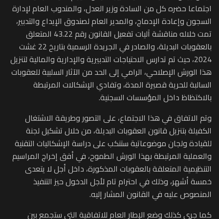
اجتماعا حضره كل من السادة وزير العدل، والمندوب العام لإدارة
السجون وإعادة الإدماج، والمدير العام لصندوق الإيداع والتدبير،
تمت خلاله مناقشة آليات تفعيل القانون رقم 43.22 المتعلق
بالعقوبات البديلة، والصادر في الجريدة الرسمية بتاريخ 22 غشت
2024، حيث تم تدارس الاحتياجات التدبيرية والإدارية والمالية لتنزيل
هذا الورش الإصلاحي، الرامي إلى الحد من الآثار السلبية للعقوبات
السالبة للحرية قصيرة المدة، وتفادي الإشكالات المرتبطة
بالاكتظاظ داخل المؤسسات السجنية.
وتم الاتفاق في هذا الاجتماع، على التصور وطريقة الاشتغال
الكفيلة بتنزيل قانون العقوبات البديلة، من خلال تشكيل لجنة
للقيادة ولجان موضوعاتية ستنكب على دراسة الإشكاليات التقنية
والعملية المرتبطة بهذا الورش الطموح، في أفق إخراج المراسيم
التنظيمية المتعلقة بالعقوبات المذكورة، داخل أجل لا يتعدى
خمسة أشهر، وذلك في احترام تام لأجل الدخول حيز التنفيذ
المنصوص عليه في القانون المشار إليه.
كما جرى كذلك وضع الإطار العام للاتفاقية التي ستجمع بين