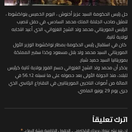
حل رئيس الحكومة السيد عزيز ‏أخنوش ، اليوم ‏الخميس بنواكشوط ،
لتمثيل صاحب الجلالة الملك محمد ‏السادس، في ‏حفل تنصيب
الرئيس الموريتاني محمد ولد الشيخ الغزواني، ‏الذي أعيد انتخابه
لولاية ‏ثانية‎.‎
‎ كان في استقبال رئيس الحكومة بمطار نواكشوط الوزير الأول
‏‏الموريتاني السيد محمد ولد بلال مسعود وكذا سفير المملكة
بموريتانيا السيد حميد شبار.‏
يذكر أن محمد ولد الشيخ الغزواني حسم الفوز بولاية ثانية كرئيس
للبلاد، ‏منذ الجولة الأولى بعد ‏حصوله على ما نسبته 56.12 في
المائة من ‏أصوات الناخبين الموريتانيين في الاقتراع الرئاسي الذي
جرى يوم 29 يونيو الماضي.‏
اترك تعليقاً
لن يتم نشر عنوان بريدك الإلكتروني.
الحقول الإلزامية مشار إليها بـ
*