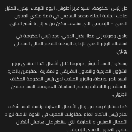
حل رئيس الحكومة، السيد عزيز أخنوش، اليوم الأربعاء، ببكين، لتمثيل
صاحب الجلالة الملك محمد السادس في قمة منتدى التعاون
الصيني – الإفريقي التي ستنعقد ببكين من 4 إلى 6 شتنبر الجاري.
ولدى وصوله إلى مطار بكين الدولي، وجد رئيس الحكومة في
استقباله الوزير الصيني للإدارة الوطنية للتنظيم المالي السيد لي
يونزي.
وسيكون السيد أخنوش مرفوقا خلال أشغال هذا المنتدى بوزير
الشؤون الخارجية والتعاون الافريقي والمغاربة المقيمين بالخارج،
السيد ناصر بوريطة، والوزير المنتدب لدى رئيس الحكومة المكلف
بالاستثمار والالتقائية وتقييم السياسات العمومية، السيد محسن
الجزولي.
كما سيشارك وفد من رجال الأعمال المغاربة برئاسة السيد شكيب
لعلج رئيس الاتحاد العام لمقاولات المغرب في الندوة الثامنة لرواد
الأعمال الصينيين والأفارقة التي ستنظم على هامش أشغال
منتدى التعاون الصيني الإفريقي.