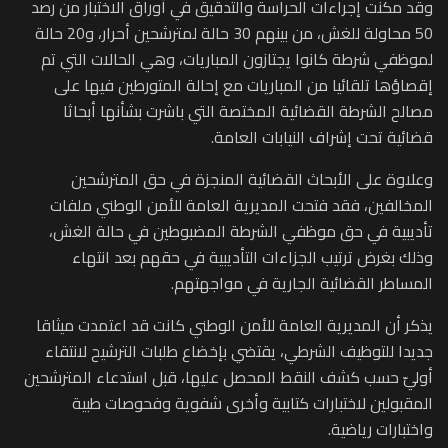
وقد مكنت إجراءات الحراسة والتدقيق في أوراق الاختبار من رصد
50 محاولة للغش، من بينهم 30 حالة لمترشحين أحرار، و20 حالة
لموظفي شرطة كانوا يجتازون المباريات، وهي الحالات التي تم
إقصاؤها تلقائيا من المباريات مع إحالة المتورطين فيها على
مصالح الشرطة القضائية المختصة التي باشرت بشأنها أبحاثا
قضائية تحت إشراف النيابات العامة.
وعلاوة على الأبحاث القضائية المنجزة في حق المترشحين
المخالفين، فقد فتحت المديرية العامة للأمن الوطني ملفات
تأديبية في حق موظفي الشرطة المضبوطين في حالة الغش،
وذلك بغرض ترتيب الجزاءات التأديبية في حقهم بعد انتهاء
المساطر القضائية الجارية في مواجهتهم.
يذكر أن المديرية العامة للأمن الوطني كانت قد اعتمدت ميثاقا
جديدا للتوظيف الشرطي، يقتضي بإخضاع طلبات الترشيح لانتقاء
أوليّ حسب كشف النقط المحصل عليها، قبل استدعاء المترشحين
المقبولين لاختبارات كتابية وأخرى شفوية وفحوصات طبية
واختبارات رياضية.