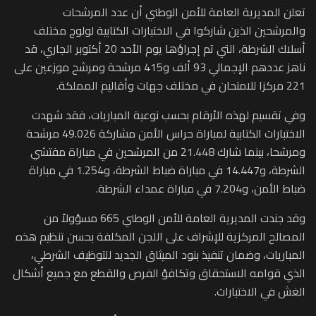
تعلن المديرية العامة للأمن الوطني أن عدد المرشحات
والمرشحين الذين شاركوا في الاختبارات الكتابية لولوج مختلف
أسلاك الشرطة، التي تم إجراؤها يوم الأحد 20 أكتوبر الجاري، قد
ناهز عددهم الإجمالي 93 ألف و415 مرشحة ومرشح موزعين على
221 مركزا للامتحان في مختلف جهات وأقاليم المملكة.
وفي تقسيم لهذه الأرقام بحسب نوعية المباريات، فقد شهدت
الاختبارات الكتابية لمباراة حراس الأمن مشاركة 49.026 مرشحة
ومرشحا، بينما شارك 21.448 من المرشحين في مباراة مفتشي
الشرطة، و14.447 في مباراة ضباط الشرطة، و1.254 في مباراة
ضباط الأمن، و7.204 في مباراة عمداء الشرطة.
وقد جندت المديرية العامة للأمن الوطني 665 مسؤولاً من
المصالح المركزية للإشراف على اللجن المكلفة بحسن تنظيم هذه
المباريات، وضمان تنفيذ بنود الميثاق الجديد للتوظيف الشرطي،
الذي قوامه الاستحقاق وتكافؤ الفرص والقطع مع جميع أشكال
الغش في الاختبارات.