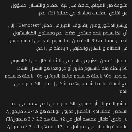
متنوعة من المهام: يحافظ على بنية العظام والأسنان، مسؤول
عن تقلص العضلات ويشارك في عملية تخثر الدم.
ويشير الدكتور رومان إيفانوف، الخبير في مختبر “Gemotest”، إلى
أن الكالسيوم ينظم مستوى ضغط الدم ومستوى الكوليسترول
أيضا. ووفقا له، 99 بالمئة من الكالسيوم الذي في الجسم موجود
في العظام والأسنان والمتبقي 1 بالمئة في الدم.
ويقول: “يمكن العثور في الدم على ثلاثة أشكال من الكالسيوم.
50 بالمئة منه كالسيوم متأين أو حر وهذا هو الشكل النشط
بيولوجيا. و40 بالمئة كالسيوم مرتبط بالبروتين، و10 بالمئة كالسيوم
مع أيونات سالبة الشحنة، وهذه تشكل إجمالي الكالسيوم في
الدم”.
ويشير الخبير إلى أن مستوى الكالسيوم في الدم يعتمد على عمر
الشخص. فمثلا لدى الأطفال حديثي الولادة هو 1.9-2.6 مليمول/
لتر. ولدى أطفال عمرهم أقل من 12 سنة هو 2.2-2.7 مليمول/لتر
وللفتيات والفتيان في عمر أقل من 17 سنة هو 2.1-2.7 مليمول/