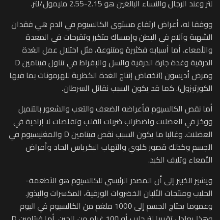
لتر وعند الرجال والنساء البالغين هو 2.15-2.55 مليمول/لتر.
ووفقا له، أعراض ارتفاع مستوى الكالسيوم في الدم هي فقدان
الشهية وآلام في البطن وإمساك متكرر وتقرحات في المعدة
والأمعاء. أما أسبابه فكثيرة ومتنوعة، مثل اختلال عمل الغدة
الدرقية وغدة جارة الدرقية والسل والإفراط في تناول فيتامين D
ومرض أديسون (انخفاض إنتاج الغدة الكظرية للهرمونات بما فيها
الكورتيزول). كما قد يكون السبب نقائل السرطان.
أما نقص الكالسيوم فأعراضه الضعف والتعب والشعور بالتنميل
ووخز في العضلات واضطراب ضربات القلب وتقلصات لا إرادية في
العضلات. وغالبا ما يكون السبب نقص فيتامين D والمغنيسيوم في
الجسم وكذلك قصور كلوي والتهاب البكرياس الحاد وأمراض
الأمعاء وتليف الكبد.
ويشير الخبير إلى أن المصدر الرئيسي للكالسيوم هو الأطعمة-
الحليب ومنتجات الألبان الخضروات الورقية، المكسرات والبذور.
وعموما يحتاج الجسم إلى 1000 ملغم من الكالسيوم في اليوم
وهذا يعادل تقريبا لتر حليب أو 100 غرام من الجبن. أما فيتامين D