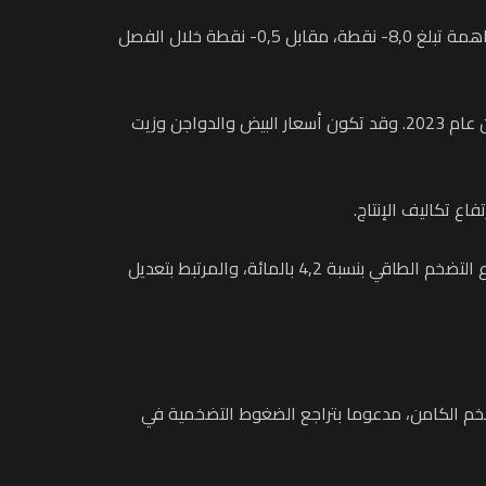
وأشار المصدر ذاته إلى أن انخفاض أسعار المواد الطازجة قد يكون شكل المحرك الأساسي لتراجع معدل التضخم الشامل، بمساهمة تبلغ 8,0- نقطة، مقابل 0,5- نقطة خلال الفصل
وسيهم هذا الانخفاض بالأساس أسعار الخضروات الطازجة والحوامض، بعد الارتفاعات القوية التي عرفتها خلال نفس الفترة من عام 2023. وقد تكون أسعار البيض والدواجن وزيت
اع تكاليف الإنتاج.
من ناحية أخرى، قد تكون أسعار المنتجات غير الغذائية شهدت عودة نحو الارتفاع بعد عدة فصول من التراجع، خاصة بسبب ارتفاع التضخم الطاقي بنسبة 4,2 بالمائة، والمرتبط بتعديل
ا خلال الفصل الثالث من 2024، ليبلغ 0,8 بالمائة بالنسبة للتضخم الشامل و2,1 بالمائة للتضخم الكامن، مدعوما بتراجع الضغوط التضخمية في