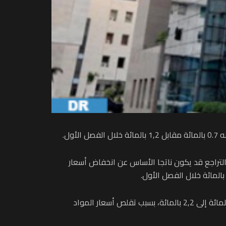
الفصل الثالث من ذات السنة، أن هذا التراجع قد يكون ناتجا الأساس عن انخفاض أسعار
ووفقا للمندوبية السامية، قد يكون التضخم الكامن، الذي يستثني الأسعار المحددة والمنتجات المتقلبة، سجل تراجعا من 2,5 بالمائة إلى 2,2 بالمائة، بسبب تقلص أسعار المواد