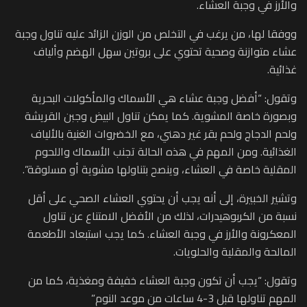
والأرز في وجبة العشاء.
ووفقا لها، من يرغب في التخلص من الوزن الزائد عليه تناول وجبة
عشاء متوازنة وصحية تحتوي على بروتين سهل الهضم وألياف
غذائية.
وتقول: “أفضل وجبة عشاء هي الأسماك والمأكولات البحرية
وبصورة خاصة المشوية. كما يمكن تناول البيض وجبن القريشة
ولحم الدجاج ولحم بقر غير دهني، مع الخضروات الغنية بالألياف
الغذائية. ومن المهم في هذه الحالة تجنب الأسماك واللحوم
المقلية خاصة في العشاء، وينصح بتناولها مشوية أو مسلوقة”.
وتشير الخبيرة، إلى أنه يجب أن يحتوي العشاء الصحي على أقل
نسبة من الكربوهيدرات، لذلك من الأفضل الامتناع عن تناول
المعكرونة والأرز في وجبة العشاء. كما يجب استبعاد الأطعمة
المالحة والمقلية والحلويات.
وتقول: “يجب أن تكون وجبة العشاء خفيفة ومغذية، كما من
المهم تناولها قبل 3-4 ساعات من موعد النوم”