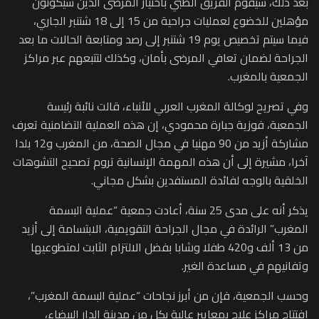
بعد ذلك، سيقوم الفريق الطبي باختيار المرضى الذين سيكونون
مؤهلين للخضوع لعمليات جراحية من 15 إلى 18 شتنبر الجاري،
فيما سيتم تخصيص يوم 19 شتنبر إلى رصد ومتابعة الحالات ما بعد
الجراحة لضمان تعافي المرضى بأمان، وكذلك لتتبعهم عبر مراكز
الجمعية بالمغرب.
وفي تصريح لوكالة المغرب العربي للأنباء، قالت نائبة رئيسة
الجمعية، فوزية جبارة محمودي، إن هذه العملية التضامنية تعرف
مشاركة أزيد من 90 مهنيا في مجال الصحة، من المغرب و12 بلدا
آخرا، مشيرة إلى أن هذه المهمة الإنسانية تروم تصحيح التشوهات
الخلقية بالوجه لفائدة المستفدين بشكل مجاني.
يذكر أنه على مدى 25 سنة، أعادت جمعية “عملية البسمة
المغرب” الرائدة في مجال الجراحة التقويمية، الابتسامة إلى أزيد
من 13 ألف و420 طفلا وشابا بفضل الالتزام الثابت لمتطوعيها
وتفانيهم في مساعدة الغير.
وحسب الجمعية، فإن من أبرز نجاحات “عملية البسمة المغرب”،
افتتاح مراكز علاج بمعايير عالية بكل من مدينة الدار البيضاء،