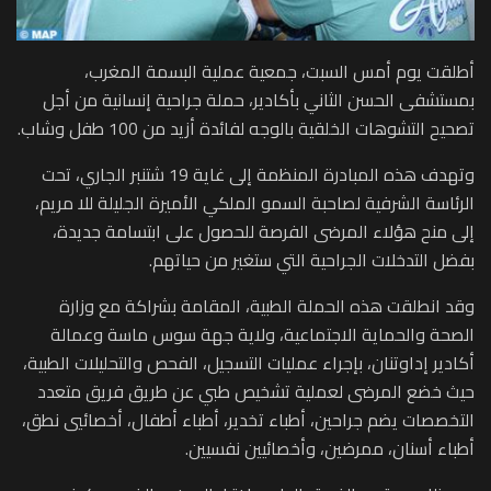
أطلقت يوم أمس السبت، جمعية عملية البسمة المغرب،
بمستشفى الحسن الثاني بأكادير، حملة جراحية إنسانية من أجل
تصحيح التشوهات الخلقية بالوجه لفائدة أزيد من 100 طفل وشاب.
وتهدف هذه المبادرة المنظمة إلى غاية 19 شتنبر الجاري، تحت
الرئاسة الشرفية لصاحبة السمو الملكي الأميرة الجليلة للا مريم،
إلى منح هؤلاء المرضى الفرصة للحصول على ابتسامة جديدة،
بفضل التدخلات الجراحية التي ستغير من حياتهم.
وقد انطلقت هذه الحملة الطبية، المقامة بشراكة مع وزارة
الصحة والحماية الاجتماعية، ولاية جهة سوس ماسة وعمالة
أكادير إداوتنان، بإجراء عمليات التسجيل، الفحص والتحليلات الطبية،
حيث خضع المرضى لعملية تشخيص طبي عن طريق فريق متعدد
التخصصات يضم جراحين، أطباء تخدير، أطباء أطفال، أخصائيي نطق،
أطباء أسنان، ممرضين، وأخصائيين نفسيين.