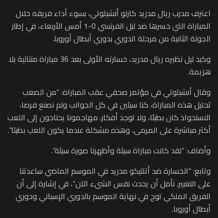
اعترف مدرب ريال مدريد كارلو أنشيلوتي، بسوء أداء فريقه خلال
المباراة التي خسرها ضد ليل الفرنسي 0-1 أمس الأربعاء، في إطار
الجولة الثانية من مرحلة الدوري بدوري أبطال أوروبا.
وكبد ليل نظيره ريال مدريد، خسارته الأولى بعد 36 مباراة متتالية بلا
هزيمة.
وقال أنشيلوتي في مؤتمر صحفي عقب المباراة: “من الصعب
تحليل هذه المباراة، كنا سيئين في كل الجوانب ولم نصنع فرصا،
الاستحواذ كان بطيئا، ولا توجد أفكار. مهاجمونا يحتاجون إلى اللعب
أكثر مباشرة على المرمى، وهذه مشكلة عندما يكون اللعب بطيئا”.
وأضاف: “لقد كانت مباراة سيئة وأظهرنا صورة سيئة”.
وتابع: “الخسارة ضد أتلتيكو مدريد في الموسم الماضي ساعدتنا
على التغيير. نأمل أن يحدث نفس الشيء الآن”، في إشارة إلى أن
الفريق الملكي توج في نهاية الموسم بالدوري الإسباني ودوري
أبطال أوروبا.