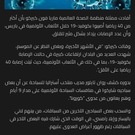
أفادت ممثلة منظمة الصحة العالمية ماريا فون كيركو بأن أكثر
من 40 رياضيا أصيبوا بكوفيد-19 خلال الألعاب الأولمبية في باريس،
وأن عدد الإصابات يزداد بشكل مثير للقلق.
وقالت كيركو: “في الأشهر الأخيرة، وبغض النظر عن الموسم،
شهدت العديد من البلدان ارتفاعات كبيرة في حالات الإصابة
بكوفيد-19، بما في ذلك في الألعاب الأولمبية، حيث ثبتت إصابة 40
رياضيا على الأقل”.
بدوره كشف روان تايلور مدرب منتخب أستراليا للسباحة عن أن بعض
سباحيه شاركوا في منافسات السباحة الأولمبية على مدار 9 أيام
وهم يعانون من عدوى “كورونا”.
وانسحب بعض السباحين الآخرين من السباقات، من بينهم لاني
باليستر وإيلا رامسي، في الوقت الذي شارك فيه البعض الآخر في
السباقات رغم ظهور أعراض العدوى عليهم.