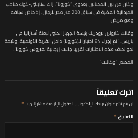
وكان من بين المصابين بعدوى “كورونا”، زاك ستابلتي-كوك صاحب
الميدالية الفضية في سباق 200 متر صدر للرجال، إذ خاض سباقه
وهو مريض.
وقالت كارولين برودريك رئيسة الجهاز الطبي لبعثة أستراليا في
باريس: “تم إجراء 84 اختبارا لـ(كورونا) داخل القرية الأولمبية، ونتيجة
نحو نصف هذه الاختبارات تقريبا جاءت إيجابية لفيروس كورونا”.
المصدر: “وكالات”
اترك تعليقاً
لن يتم نشر عنوان بريدك الإلكتروني.
الحقول الإلزامية مشار إليها بـ
*
التعليق
*