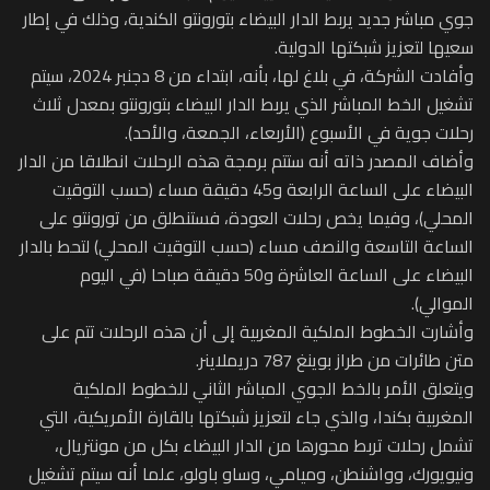
جوي مباشر جدید يربط الدار البيضاء بتورونتو الكندية، وذلك في إطار
سعيها لتعزيز شبكتها الدولية.
وأفادت الشركة، في بلاغ لها، بأنه، ابتداء من 8 دجنبر 2024، سيتم
تشغيل الخط المباشر الذي يربط الدار البيضاء بتورونتو بمعدل ثلاث
رحلات جوية في الأسبوع (الأربعاء، الجمعة، والأحد).
وأضاف المصدر ذاته أنه ستتم برمجة هذه الرحلات انطلاقا من الدار
البيضاء على الساعة الرابعة و45 دقيقة مساء (حسب التوقيت
المحلي)، وفيما يخص رحلات العودة، فستنطلق من تورونتو على
الساعة التاسعة والنصف مساء (حسب التوقيت المحلي) لتحط بالدار
البيضاء على الساعة العاشرة و50 دقيقة صباحا (في اليوم
الموالي).
وأشارت الخطوط الملكیة المغربیة إلى أن هذه الرحلات تتم على
متن طائرات من طراز بوينغ 787 دريملاينر.
ويتعلق الأمر بالخط الجوي المباشر الثاني للخطوط الملكية
المغربية بكندا، والذي جاء لتعزيز شبكتها بالقارة الأمريكية، التي
تشمل رحلات تربط محورها من الدار البيضاء بكل من مونتريال،
ونيويورك، وواشنطن، وميامي، وساو باولو، علما أنه سيتم تشغيل