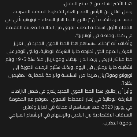
هذا الأخير ابتداء من 7 دجنبر المقبل.
ونقل البلاغ عن الرئيس المدير العام للخطوط الملكية المغربية،
حميد عدو، تأكيده أن “إطلاق الخط الدار البيضاء – تورونتو يأتي في
المقام الأول استجابة للطلب القوي من الجالية المغربية المقيمة
في كندا، وخاصة في أونتاريو”.
وأضاف أنه “بذلك، سيساهم هذا الخط الجوي الجديد في تعزيز
العرض المهم الذي تطرحه حاليا الشركة الوطنية، والتي تتوفر على
خط مباشر تاريخي يربط الدار البيضاء ومونتريال منذ سنة 1975 ويتم
تشغيله حاليا برحلتين في اليوم، وبذلك ستتيح الرحلات الجوية إلى
تورونتو ومونتريال مزيدا من السلاسة والراحة للمغاربة المقيمين
بكندا”.
وأبرز أن إطلاق هذا الخط الجوي الجديد يندرج في ضمن التزامات
الشركة الوطنية في إطار المخطط التنموي الموقع مع الحكومة
في يوليوز 2023، مما سيساهم لا محالة في تعزيز وتمتين
العلاقات الاقتصادية بين البلدين والإسهام في الإشعاع السياحي
لوجهة المغرب.