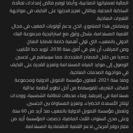
المائية‫ لعملياتها الصناعية، وأيضا توفير فائض إمدادات لفائدة
الساكنة المحلية، وبالتالي تعزيز قدرتها على التكيف في مواجهة
‬التغيرات المناخية.
ويتماشى هذا المشروع، الذي يدعم أولويات المغرب في مجال
التنمية المستدامة، بشكل وثيق مع استراتيجية مجموعة البنك
الدولي بالمغرب، التي تولي أهمية خاصة لقضايا المناخ.
ومن المرتقب أن يتم، في أفق سنة 2030، تزويد خط الأنابيب
حصريا من خلال المصادر المتجددة، مما سيساهم في تحسين
الوصول إلى موارد المياه المستدامة وتعزيز القدرة على التكيف
في مواجهة الصدمات المناخية.
ومنذ سنة 2021، تتعاون مؤسسة التمويل الدولية ومجموعة
المكتب الشريف للفوسفاط من أجل تطوير أنظمة غذائية
مستدامة في إفريقيا، وبناء محطات للطاقة الشمسية، ووحدات
لإنتاج الأسمدة الخضراء، وتعزيز المساواة بين الجنسين.
وتعمل مؤسسة التمويل الدولية بالمغرب منذ أزيد من 60 سنة.
وعلى مدى السنوات الثلاث الماضية، خصصت المؤسسة أزيد من
مليار دولار أمريكي لدعم التنمية الاقتصادية المستدامة.