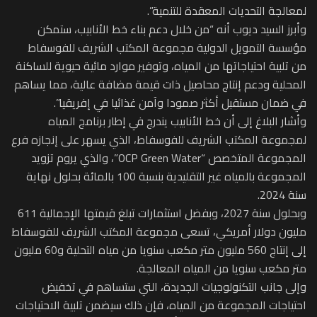
لمعالجة التحديات المعقدة للتنمية”.
وأبرز السيد ديوب أنه “من خلال دعم بناء خط الأنابيب، ستمكن
مؤسسة التمويل الدولية مجموعة المكتب الشريف للفوسفاط
من تلبية احتياجاتها من المياه، وتوفير موارد مائية حيوية للساكنة
المحلية ودعم إنتاج محاصيل ذات قيمة مضافة عالية، مما يساهم
في ضمان مستقبل أكثر صمودا وآمن غذائيا في إفريقيا”.
وأشار البلاغ إلى أن خط الأنابيب يندرج في إطار برنامج المياه
لمجموعة المكتب الشريف للفوسفاط، الذي يسهر على إنجازه فرع
المجموعة المتخصص “OCP Green Water”، والذي يروم تزويد
المجموعة بالمياه غير التقليدية بنسبة 100 بالمائة بحلول نهاية‬
سنة‫ 2024.
وبحلول سنة 2027، وبفضل استثمارات تبلغ قيمتها الإجمالية 611
مليون دولار أمريكي، تسعى مجموعة المكتب الشريف للفوسفاط
إلى إنتاج 560 مليون متر مكعب سنويا من مياه التحلية و60 مليون
متر مكعب‬ ‫سنويا من المياه المعالجة.
وإلى جانب التكنولوجيات الجديدة، التي ‬ستساهم‫ في تخفيض
احتياجات المجموعة من المياه، فإن ذلك ‬سيضمن تلبية الاحتياجات