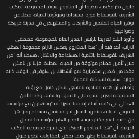
مليون متر مكعب، مضيفا أن المشروع سيوفر لمجموعة المكتب
الشريف للفوسفاط موردا مستداما وموثوقا للمياه، فضلا عن
توفير المياه للفلاحين والشركات والمستهلكين في مدينة خريبكة
وضواحيها.
وأورد البلاغ تصريحا للرئيس المدير العام للمجموعة، مصطفى
التراب، أكد فيه أن “هذا المشروع يعكس التزام مجموعة المكتب
الشريف للفوسفاط بالتنمية المستدامة والابتكار”، مسجلا أنه “من
خلال تأمين مصادر موثوقة من المياه المحلاة، فإننا لن نتمكن
فقط من ضمان استمرارية نمو أنشطتنا، بل سنوفر في الوقت ذاته
موارد أساسية للساكنة المحلية”.
وأضاف أن هذه المبادرة تتماشى بشكل كامل مع رؤية
المجموعة لتعزيز القدرة على الصمود والتكيف وكذا الأمن
الغذائي في كافة أنحاء إفريقيا، مبرزا أنه “وبالتعاون مع مؤسسة
التمويل الدولية، سنمهد السبيل نحو مستقبل مستدام ومزدهر”.
من جانبه، اعتبر مختار ديوب، المدير العام لمؤسسة التمويل
الدولية، أن “هذا المشروع المبتكر الذي تنجزه مجموعة المكتب
الشريف للفوسفاط يظهر كيف يمكن للمقاولات تطوير حلول