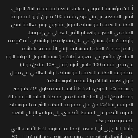
أعلنت مؤسسة التمويل الدولية، التابعة لمجموعة البنك الدولي،
أمس الجمعة، عن منح قرض بقيمة 100 مليون أورو لمجموعة
المكتب الشريف للفوسفاط، لتمويل مشروع يروم معالجة نقص
المياه في المغرب وانعدام الأمن الغذائي في إفريقيا.
وأوضحت المؤسستان، في بيان مشترك صدر بواشنطن، أنه “بهدف
زيادة إمدادات المياه المستدامة لإنتاج الأسمدة، ولفائدة
الفلاحين والأسر في المغرب، أعلنت مؤسسة التمويل الدولية اليوم
عن قرض قيمته 100 مليون أورو (حوالي 108 ملايين دولار)
لمجموعة المكتب الشريف للفوسفاط، الرائد العالمي في مجال
حلول تغذية النباتات والأسمدة الفوسفاطية”.
وسيدعم هذا القرض بناء خط لأنابيب المياه بطول 219 كيلومتر
ومحطة ضخ لنقل المياه المحلاة من محطات التحلية الحالية وتلك
المرتقب إنشاؤها من قبل مجموعة المكتب الشريف للفوسفاط
بالجرف الأصفر على المحيط الأطلسي، إلى مواقع الإنتاج التابعة
للمجموعة بخريبكة.
وأشار البلاغ إلى أن السعة الإجمالية السنوية لخط الأنابيب، الذي
بلغت أشغال إنجازه مراحل متقدمة، ستصل عند انتهائها إلى 80