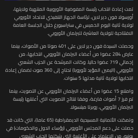
تمت إعادة انتخاب رئيسة المفوضية الأوروبية المنتهية ولايتها،
أورسولا فون دير لاين، لرئاسة الجهاز التنفيذي للاتحاد الأوروبي
لولاية ثانية اليوم الخميس في ستراسبورغ خلال الجلسة العامة
الافتتاحية للولاية العاشرة للبرلمان الأوروبي.
وحصلت السيدة فون دير لاين على 401 صوتا من الأصوات، بينما
عارض 284 عضوا من أعضاء البرلمان الأوروبي انتخابها، من
إجمالي 719 عضوا حاليا. وكانت المرشحة عن الحزب الشعبي
الأوروبي (اليمين المؤيد لأوروبا) تحتاج إلى 360 صوت لضمان إعادة
انتخابها لولاية ثانية مدتها 5 سنوات.
وامتنع 15 عضوا من أعضاء البرلمان الأوروبي عن التصويت، بينما
تم فرز 7 أصوات فارغة، وفقا لنتائج التصويت التي أعلنتها رئيسة
البرلمان الأوروبي، روبرتا ميتسولا.
وتمكنت الألمانية المسيحية الديمقراطية (65 عاما)، التي كانت قد
حصلت على دعم المجلس الأوروبي (رؤساء الدول والحكومات) في
يونيو، من الاعتماد على الأغلبية التي شكلها الحزب الشعبي