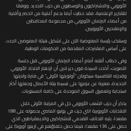
الأوروبي والاشتراكيون والوسطيون من حزب التجديد. ووفقا
للتقارير الإعلامية، فقد حظيت أيضا بدعم أغلبية من الخضر وأقلية
من أعضاء البرلمان الأوروبي من مجموعة المحافظين
والإصلاحيين الأوروبيين.
وستنكب رئيسة المفوضية الآن على تشكيل هيئة المفوضين الجدد،
على أساس المقترحات المقدمة من الحكومات الوطنية.
وفي خطاب ألقته أمام أعضاء البرلمان الأوروبي قبل جلسة
التصويت، أكدت السيدة فون دير لاين أن ازدهار الاتحاد الأوروبي
وقدرته التنافسية سيكونان “أولويتها الأولى” في فترة ولايتها
الجديدة، معربة عن عزمها على تبسيط بيئة الأعمال وجعلها أكثر
استجابة وتعميق السوق الموحدة على كافة المستويات.
يذكر أن حزب الشعب الأوروبي حل في المرتبة الأولى خلال
الانتخابات الأوروبية التي جرت في يونيو الماضي بحصوله على 188
مقعدا، يليه التحالف التقدمي للاشتراكيين والديمقراطيين الذي
حصل على 136 مقعدا، فيما حصل حلفاؤهم في (رينيو أوروبا) على