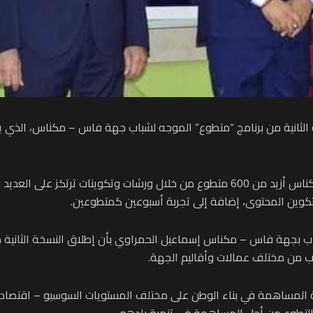
 الثانية من برنامج “متطوع” الموجه لشباب جهة فاس – مكناس، الذي 
ويستفيد من هذا البرنامج على مستوى جهة فاس – مكناس أزيد من 600 متطوع من خلال و
 وتكوين المحتوى، إضافة إلى تجربة أسبوعين كمتطوعين.
ب بجهة فاس – مكناس إسماعيل الحمراوي بأن إطلاق النسخة الثانية من
 المساهمة في بناء الوطن على مختلف المستويات السوسيو – اقتصادية 
 التطوع من أجل المساهمة في تنمية بلدهم.