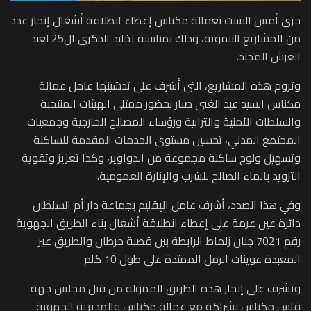
جرى أمس السبت بعمالة مكناس إعطاء انطلاقة أشغال إنجاز عدد
من المشاريع التنموية، وذلك بمناسبة تخليد الذكرى ال25 لعيد
العرش المجيد.
وتروم هذه المشاريع، التي أشرف على تدشينها عامل عمالة
مكناس السيد عبد الغني صبار بحضور ممثلي الهيئات المنتخبة
والسلطات الأمنية والترابية ورؤساء المصالح الخارجية وجمعيات
المجتمع المدني، تحسين مستوى الخدمات المقدمة للساكنة
وتسهيل ولوج ساكنة مجموعة من الدواوير، وكذا تعزيز وتقوية
التزويد بالماء الصالح للشرب والإنارة العمومية.
وفي هذا الصدد، أشرف عامل الإقليم بجماعة دار أم السلطان
دائرة عين عرمة على إعطاء انطلاقة أشغال بناء الطريق الجهوية
رقم 7021 جنان زلماط الرابطة بين قصبة حرطان والطريق غير
المعبدة عوينات الرمل الممتدة على طول 10 كلم.
وتشرف على إنجاز هذه الطريق الممولة من قبل مجلس جهة
فاس مكناس بشراكة مع عمالة مكناس والمديرية الجهوية