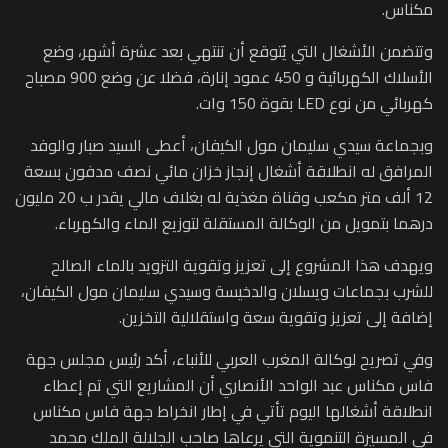
مكناس.
وتتضمن الأشغال التي يُتوقع أن تنتهي بعد عشرة أشهر، وضع
الأسلاك الكهربائية و 450 عمود إنارة، فضلا عن وضع 900 مصباح
كهربائي من نوع LED بقوة 150 وات.
وبجماعة سيدي سليمان مول الكيفان، أعطى السيد صبار والوفد
المرافق له انطلاقة أشغال إنجاز خزان مائي نصف مدفون بسعة
12 ألف متر مكعب وقناة مغذية له بغلاف مالي يقدر ب 20 مليون
درهما بتمويل من الوكالة المستقلة لتوزيع الماء والكهرباء.
ويهدف هذا المشروع إلى تعزيز وتقوية التزويد بالماء الصالح
للشرب بجماعات ويسلان والدخيسة وسيدي سليمان مول الكيفان،
إضافة إلى تعزيز وتقوية سعة واستقلالية التخزين.
وفي تصريح لوكالة المغرب العربي للأنباء، أكد رئيس مجلس جهة
فاس مكناس عبد الواحد الأنصاري أن المشاريع التي تم إعطاء
انطلاقة أشغالها اليوم تأتي في إطار انخراط جهة فاس مكناس
في المسيرة التنموية التي يرعاها صاحب الجلالة الملك محمد