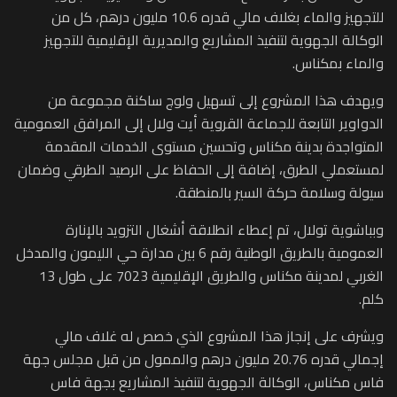
للتجهيز والماء بغلاف مالي قدره 10.6 مليون درهم، كل من
الوكالة الجهوية لتنفيذ المشاريع والمديرية الإقليمية للتجهيز
والماء بمكناس.
ويهدف هذا المشروع إلى تسهيل ولوج ساكنة مجموعة من
الدواوير التابعة للجماعة القروية أيت ولال إلى المرافق العمومية
المتواجدة بدينة مكناس وتحسين مستوى الخدمات المقدمة
لمستعملي الطرق، إضافة إلى الحفاظ على الرصيد الطرقي وضمان
سيولة وسلامة حركة السير بالمنطقة.
وبباشوية تولال، تم إعطاء انطلاقة أشغال التزويد بالإنارة
العمومية بالطريق الوطنية رقم 6 بين مدارة حي الليمون والمدخل
الغربي لمدينة مكناس والطريق الإقليمية 7023 على طول 13
كلم.
ويشرف على إنجاز هذا المشروع الذي خصص له غلاف مالي
إجمالي قدره 20.76 مليون درهم والممول من قبل مجلس جهة
فاس مكناس، الوكالة الجهوية لتنفيذ المشاريع بجهة فاس