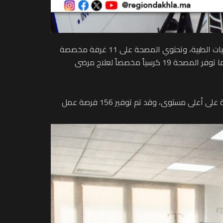
تتميز مصحة “أكديطال” بمرافق وتجهيزات حديثة، حيث تبلغ سعة المصحة 113 سريراً، وتضم 8 غرف عمليات مجهزة بأحدث التقنيات الطبية، وتحتوي المصحة على 11 غرفة مخصصة
للعناية المركزة، و7 حضانات لإعادة إنعاش حديثي الولادة، مما يعزز من قدرتها على التعامل مع الحالات الطارئة والمعقدة، كما توفر المصحة 19 كرسياً مخصصاً لعلاج مرضى
ومن أجل تقديم خدمات تشخيصية متقدمة، تضم المصحة مركزاً كاملاً للأشعة، مما يساهم في توفير الرعاية التشخيصية اللازمة على أعلى مستوى، وقد تم توفير 156 فرصة عمل