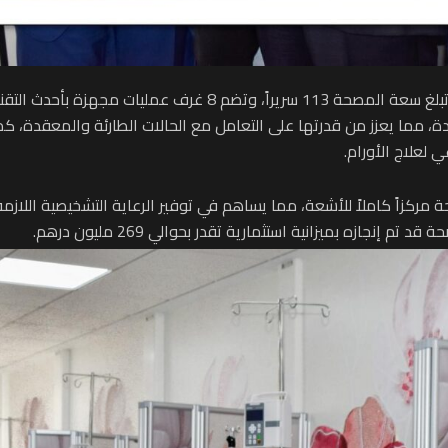
 لعلاج الأورام.
جازه بميزانية استثمارية تقدر بحوالي 269 مليون درهم.