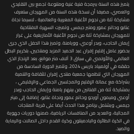
يتميز هذه السنة ببرمجة فنية غنية ومتنوعة تجمع بين التقليدي
والعصري، مضيفا أن نسخة هذه السنة من المهرجان ستعرف
مشاركة ثلة من نجوم الأغنية المغربية والعالمية ، لاسيما نجاة
عتابو وحاتم عمور ومتير جيمس. وتميزت السهرة الافتتاحية
للمهرجان بمشاركة ثلة من نجوم الأغنية الأمازيغية على غرار
إيمان الحاجب، وبدر أوعبي، وويامنة. وتميز هذا الحفل الذي جرى
بحضور عامل إقليم إفران عبد الحميد المزيد ومنتخبين، بتكريم البطل
العالمي والأولمبي في سباق 3 آلاف متر موانع، بعد الإنجاز الذي
حققه في أولمبياد باريس 2024. وتتميز الدورة السادسة من
المهرجان التي تنظمها جمعية منتدى إفران للثقافة والتنمية
بشراكة مع عمالة الإقليم والمجلسين الجماعي والإقليمي ،
بمشاركة ثلة من الفنانين من بينهم يامنة وإيمان الحاجب وبدر
أوعبي وميمون أورحو وحاتم عمور ونجاة عتابو، إضافة إلى ميتر
جيمس. ويشتمل برنامج هذا الحدث أيضا على قرية المنتجات
المجالية، والعديد من المنافسات الرياضية، ضمنها دوريات جهوية
في الكرة الطائرة والبادمينتون وكرة القدم داخل الصالات والرماية
والصيد.