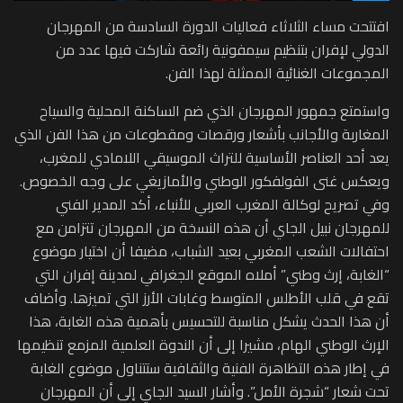
افتتحت مساء الثلاثاء فعاليات الدورة السادسة من المهرجان
الدولي لإفران بتنظيم سيمفونية رائعة شاركت فيها عدد من
المجموعات الغنائية الممثلة لهذا الفن.
واستمتع جمهور المهرجان الذي ضم الساكنة المحلية والسياح
المغاربة والأجانب بأشعار ورقصات ومقطوعات من هذا الفن الذي
يعد أحد العناصر الأساسية للتراث الموسيقي اللامادي للمغرب،
ويعكس غنى الفولفكور الوطني والأمازيغي على وجه الخصوص.
وفي تصريح لوكالة المغرب العربي للأنباء، أكد المدير الفني
للمهرجان نبيل الجاي أن هذه النسخة من المهرجان تتزامن مع
احتفالات الشعب المغربي بعيد الشباب، مضيفا أن اختيار موضوع
“الغابة، إرث وطني” أملاه الموقع الجغرافي لمدينة إفران التي
تقع في قلب الأطلس المتوسط وغابات الأرز التي تميزها. وأضاف
أن هذا الحدث يشكل مناسبة للتحسيس بأهمية هذه الغابة، هذا
الإرث الوطني الهام، مشيرا إلى أن الندوة العلمية المزمع تنظيمها
في إطار هذه التظاهرة الفنية والثقافية ستتناول موضوع الغابة
تحت شعار “شجرة الأمل”. وأشار السيد الجاي إلى أن المهرجان