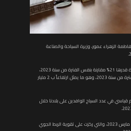
طمة الزهراء عمور، وزيرة السياحة والصناعة
في هذا الصدد، أكد بلاغ للناطق الرسمي باسم الحكومة، أن عدد الوافدين خلال شهري يوليوز وغشت بلغ 4.4 مليون سائح، بزيادة قدرها 21% مقارنة بنفس الفترة من سنة 2023،
مضيفا أن عائدات السياحة من العملة الصعبة بلغت 59.4 مليار درهم من يناير إلى يوليوز 2024، بزيادة 3.5% مقارنة مع نفس الفترة من سنة 2023، وهو ما يمثل ارتفاعاً ب 2 مليار
 قياسي في عدد السياح الوافدين على بلادنا خلال
كما أبرزت الوزيرة أن هذه الحصيلة تندرج في إطار تسريع تنزيل “خارطة طريق السياحة 2023- 2026″، التي أطلقتها الحكومة في مارس 2023، والتي ركزت على تقوية الربط الجوي