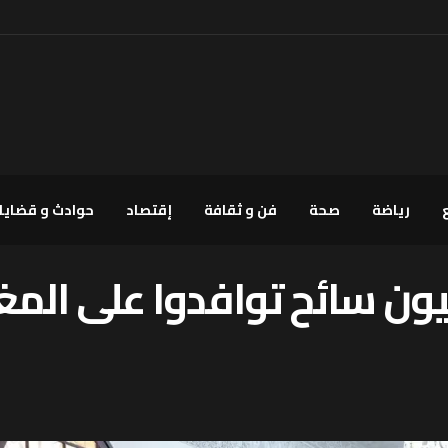
رياضة
صحة
فن و ثقافة
إقتصاد
حوادث و قضايا
ز استثنائي..4,4 مليون سائح توافدوا 