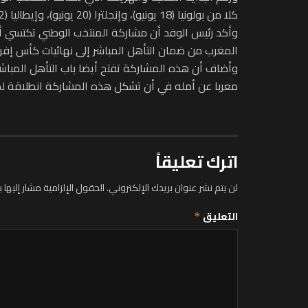
كلا من بولونيا (18 يونيو)، وإنجلترا (20 يونيو)، وإيطاليا (22 يونيو)، والأوروغواي (24 يونيو).
وأكد رئيس الوفد أن مشاركة المنتخب الوطني تكتسي أه
المغرب من ضمان التأهل المباشر إلى نهائيات كأس إفريقي
معربا عن أمله في أن تشكل هذه المشاركة انطلاقة لمزيد م
اترك تعليقاً
لن يتم نشر عنوان بريدك الإلكتروني.
الحقول الإلزامية مشار إليها ب
التعليق
*