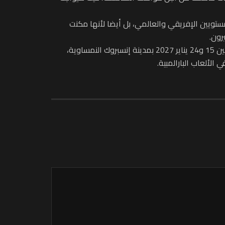
تويين الإفريقي والعالمي، بل أيضا لأنها مكنت
رون.
وأضاف أن هذه المشاركة تفتح أيضا باب التأهل المباشر إلى دورة الألعاب الأولمبية الشتوية للصم (Deaflympics)، المقررة ما بين 15 و24 يناير 2027 بمدينة إنسبروك النمساوية،
الألعاب البارالمبية.