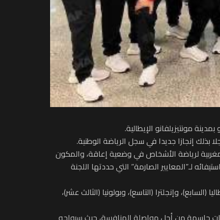
المغربية لرياضة الأشخاص في وضعية إعاقة، والمكون
تيفائه لـ”المعايير الصارمة” التي حددتها اللجنة
ابع)، وإنجلترا (التاسع)، وبولونيا (الثالث عشر)،
باريات حاسمة من أجل مواصلة المنافسة، حيث سيواجه