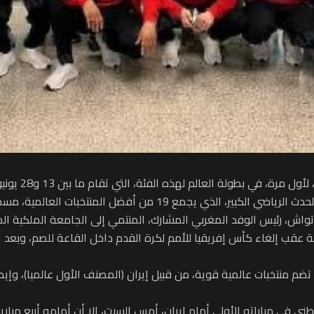
الم لهذه الفئة، التي تقام ما بين 13 و28 يونيو بمدينة مونتيزيلفانو الإيطالية.
ت العالمية، مسجلا بذلك إنجازا جديدا في سجل الرياضة الوطنية.
 تواش، رئيس الوفد المغربي المشارك، المنتمي إلى الجامعة الملكية 
ولة عقب إلغاء كأس إفريقيا للأمم لكرة القدم داخل القاعة للصم، وبعد اس
بات عالمية قوية، من قبيل إيران (المصنف الأول عالميا)، وإيطاليا (الس
وطني في مباراته الأولى أمام إيران، أمس السبت، إلا أن أمامه أربع م