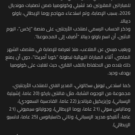
للمباراتين المقررتين ضد تشيلي وكولومبيا ضمن تصفيات مونديال
2026، بسبب الإصابة، وتم استدعاء مهاجم روما الإيطالي، باولو
ديبالا.
وذكر الحساب الرسمي لمنتخب الأرجنتين، على منصة “إكس”، اليوم
الاثنين، أن اسم باولو ديبالا “أضيف إلى المجموعة”.
ويغيب ميسي عن الملاعب، منذ تعرضه للإصابة في منتصف الشهر
الماضي، أثناء المباراة النهائية لبطولة “كوبا أمريكا”، دون أن يمنع
ذلك بلاده من الاحتفاظ باللقب القاري، حيث تغلبت على كولومبيا
بهدف وحيد.
كما استدعى ليونيل سكالوني، المدير الفني للمنتخب الأرجنتيني،
مجموعة من الوجوه الشابة، مثل: فالنتين باركو (20 عاما، إشبيلية
الإسباني)، وإيزيكييل فرنانديز (22 عاما، القادسية السعودي)،
وماتياس سولي (21 عاما، روما الإيطالي)، وجوليانو سيميوني (21
عاما، أتلتيكو مدريد الإسباني)، وتاتي كاستيانوس (25 عاما، لاتسيو
الإيطالي).