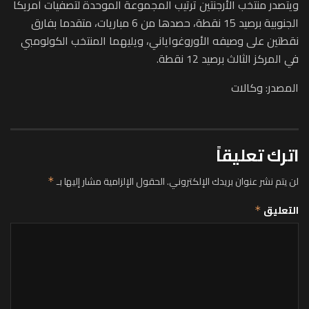
ويتصدر منتخب الأرجنتين ترتيب المجموعة الموحدة لتصفيات أمريكا
الجنوبية برصيد 15 نقطة، حصدها من 6 مباريات، متقدما بفارق
نقطتين على وصيفه الأوروغواياني، ويليهما المنتخب الكولومبي
في المركز الثالث برصيد 12 نقطة.
المصدر: وكالات
اترك تعليقاً
لن يتم نشر عنوان بريدك الإلكتروني.
الحقول الإلزامية مشار إليها بـ
*
التعليق
*