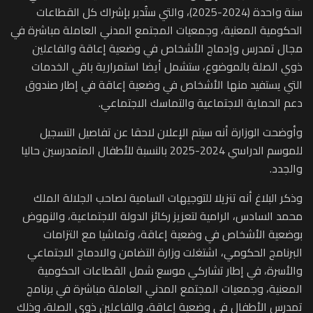
سنة واحدة (2024-2025)، والتي ستُدبر بإشراك كل القطاعات
الحكومية المعنية، وجمعيات المجتمع المدني العاملة مباشرة في
مجال تمدرس وإدماج الأشخاص في وضعية إعاقة والفاعلين
ذوي الصلة بالموضوع، ستشمل أيضا استمرارية باقي الخدمات
التي يستفيد منها الأشخاص في وضعية إعاقة في إطار صندوق
دعم الحماية الاجتماعية والتماسك الاجتماعي.
وأوضحت الوزارة أنه سيتم الإعلان لاحقا عن تفاصيل التسجيل
للموسم الدراسي 2024-2025 بالنسبة للأطفال المتمدرسين حاليا
والجدد.
وذكر البلاغ أنه تنزيلا للتوجيهات السامية لصاحب الجلالة الملك
محمد السادس، الرامية لتعزيز ركائز الدولة الاجتماعية، والنهوض
بوضعية الأشخاص في وضعية إعاقة، وتماشيا مع التزامات
البرنامج الحكومي، اشتغلت وزارة التضامن والادماج الاجتماعي
والأسرة، في إطار تشاركي موسع شمل القطاعات الحكومية
المعنية، وجمعيات المجتمع المدني العاملة مباشرة في برنامج
تمدرس الأطفال في وضعية إعاقة، والفاعلين ذوي الصلة، وذلك