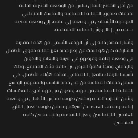
من أجل التحضير لانتقال سلس من الوضعية التدبيرية الحالية
لخدمات صندوق الحماية الاجتماعية والتماسك الاجتماعي
الموجهة للأشخاص في وضعية إلى عاقة، إلى وضعية تدبيرية
جديدة في إطار ورش الحماية الاجتماعية.
وأشار المصدر ذاته إلى أن الهدف الأسمى من هذه المقاربة
التشاركية كان هو البحث عن إطار جديد يعزز حماية حقوق الأطفال
في وضعية إعاقة وفرصهم في التربية والتعليم والتكوين
والإدماج، ومبدأ تكافؤ الفرص بين كافة فئات المجتمع، وذلك
تأسيسا للارتقاء بالفعل الاجتماعي لفائدة هؤلاء الأطفال، كي
يشمل خدمات اجتماعية من جيل جديد تتناسب والمفهوم الواسع
للحماية الاجتماعية، من جهة، ويصون من جهة أخرى، المكتسبات
ويثمن التجارب الجيدة ويحسن ظروف تمدرس الأطفال في وضعية
إعاقة ويخفف العبء عن أسرهم ويضمن ظروف العمل اللائق
للعاملين الاجتماعيين ويعزز الالتقاءية والنجاعة بين كافة
المتدخلين.