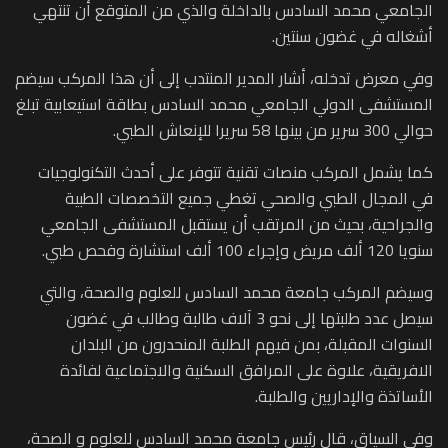
الجامعي محمد السادس بالداخلة والذي من المتوقع أن تنتهي
أشغاله في غضون سنتين.
وفي معرض تدخله، أشار المدير المنتدب إلى أن هذا المركب سيضم
المستشفى الدولي الجامعي محمد السادس بطاقة استيعابية تبلغ
حوالي 300 سرير من بينها 58 سريرا للإنعاش الطبي.
كما يشمل المركب منصات تقنية تتوفر على أحدث التكنولوجيات
في المجال الطبي والصحي تغطي جميع التخصصات الطبية
والجراحية، بحيث من المرتقب أن يستقبل المستشفى الجامعي
سنويا 120 ألف مريض وإجراء 100 ألف استشارة وفحص طبي.
وسيضم المركب جامعة محمد السادس للعلوم والصحة، والتي
سيصل عدد طلبتها إلى نحو 3 آلاف طالبة وطالب في غضون
السنوات المقبلة، بمن فيهم الطلبة المنحدرون من البلدان
الافريقية، علاوة على المرافق السكنية والاجتماعية لفائدة
الأساتذة والإداريين والطلبة.
وفي السياق، قال رئيس جامعة محمد السادس للعلوم و الصحة،