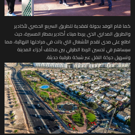
كما قام الوفد بجولة تفقدية للطريق السريع الحضري لأكادير
والطريق المداري الذي يربط ميناء أكادير بمطار المسيرة، حيث
اطلع على مدى تقدم الأشغال التي باتت في مراحلها النهائية، مما
سيساهم في تحسين الربط الطرقي بين مختلف أجزاء المدينة
وتسهيل حركة النقل عبر شبكة طرقية حديثة.