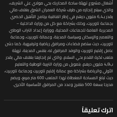
أشغال مشروع تهيئة ساحة المحاريك بحي مولاي علي الشريف،
والذي سيتم إنجازه من طرف شركة العمران الشرق بغلاف مالي
يقدر بـ6,4 مليون درهم في إطار اتفاقية برنامج التأهيل الحضري
بجماعة تاوريرت، وذلك بشراكة مع كل من وزارة الداخلية –
المديرية العامة للجماعات المحلية، ووزارة إعداد التراب الوطني
والتعمير والإسكان وسياسة المدينة، وعمالة تاوريرت، وجماعة
تاوريرت، حيث ستضم فضاءات ومرافق رياضية وترفيهية. كما دشن
عامل إقليم تاوريرت والوفد المرافق له، بنفس المدينة، تهيئة
ملعب لكرة القدم بحي السلام، والتي تم إنجازها بغلاف مالي يقدر
ب4,8 مليون درهم، بتمويل من وزارة التربية الوطنية والتعليم
الأولي والرياضة بشراكة مع عمالة إقليم تاوريرت وجماعة تاوريرت،
حيث تبلغ المساحة المغطاة لهذا الملعب 600 متر مربع، ويضم
مدرجا بسعة 500 متفرج وعدد من المرافق الأساسية الأخرى.
اترك تعليقاً