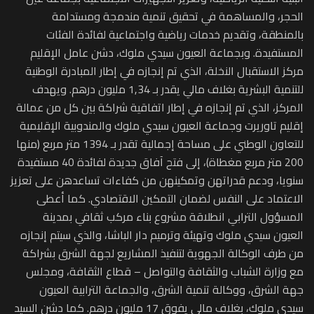
الحجر، والمساهمة في تحقيق تنمية مندمجة ومستدامة
بالمنطقة، وتقديم خدمات رياضية واجتماعية لفائدة الفئات
المستفيدة. وبجماعة العيون سيدي ملوك، دشن عامل الإقليم
مركز الاستقبال النخلة، الذي تم إنجازه في إطار المبادرة الوطنية
للتنمية البشرية بغلاف مالي يقدر بـ 1,34 مليون درهم. ويهدف
المركز، الذي تم إنجازه في إطار اتفاقية شراكة بين كل من عمالة
إقليم تاوريرت وجماعة العيون سيدي ملوك والمندوبية الإقليمية
للتعاون الوطني على مساحة إجمالية تقدر بـ 1394 متر مربع (منها
200 متر مربع مغطاة)، إلى فتح آفاق جديدة لفائدة 40 مستفيدة
سنويا، ودعم قدراتهن وتمكينهن من كفاءات تساعدهن على تعزيز
الاعتماد على النفس لضمان التمكين الاقتصادي. كما أعطى
المسؤول الترابي انطلاقة مشروع بناء مركب ثقافي بمدينة
العيون سيدي ملوك وتهيئة وترميم دار الباشا، والذي سيتم إنجازه
من طرف الوكالة الجهوية لتنفيذ المشاريع لجهة الشرق بشراكة
مع وزارة الشباب والثقافة والتواصل – قطاع الثقافة، ومجلس
جهة الشرق، ووكالة تنمية الشرق، والجماعة الترابية العيون
سيدي ملوك، بغلاف مالي يفوق 17 مليون درهم. كما دشن السيد