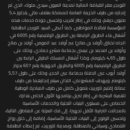
التويجر مقر القباضة المالية لمدينة العيون سيدي ملوك، الذي تم
إنجازه من طرف الخزينة العامة للمملكة بغلاف مالي يتجاوز 5,4
مليون درهم، وذلك في إطار تقريب وتحسين جودة خدمات هذه
المؤسسة لفائدة المواطنين. كما أعطى السيد التويجر انطلاقة
أشغال بناء الطريق الرابطة بين الطريق الإقليمية رقم 6005 في
اتجاه لخناق (أولاد بن صالح) عبر أولاد عبد المومن، أولاد بن صالح
وأولاد بن امحمد بن عيسى بجماعة مشرع حمادي، وذلك على
طول 4,65 كيلومتر، وكذا أشغال المسلك الطرقي الرابط بين
الطريق الإقليمية رقم 6005 والطريق الجهوية رقم 607 بدوار
أولاد أيوب عين الدفلة بجماعة عين الحجر، وذلك على طول 5,57
كيلومتر. ويهدف المشروعان، اللذان سيتم إنجازهما من طرف
عمالة إقليم تاوريرت بتمويل كامل من طرف المبادرة الوطنية
للتنمية البشرية في إطار تنزيل برنامجها الأول الخاص بتدارك
الخصاص على مستوى البنيات التحتية والخدمات الأساسية
بالمجالات الترابية الأقل تجهيزا، إلى فك العزلة عن المناطق النائية،
وتحسين الولوج إلى البنيات التحتية الأساسية، إضافة إلى خلق رواج
اقتصادي وسياحي بالمنطقة. وبمدينة تاوريرت، تم إعطاء انطلاقة