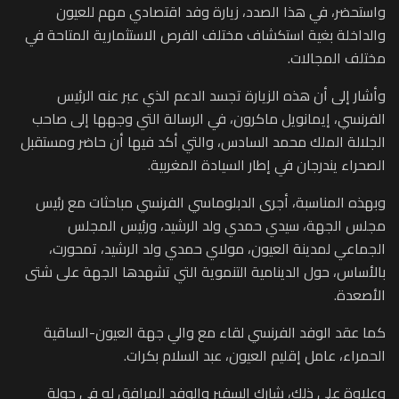
واستحضر، في هذا الصدد، زيارة وفد اقتصادي مهم للعيون
والداخلة بغية استكشاف مختلف الفرص الاستثمارية المتاحة في
مختلف المجالات.
وأشار إلى أن هذه الزيارة تجسد الدعم الذي عبر عنه الرئيس
الفرنسي، إيمانويل ماكرون، في الرسالة التي وجهها إلى صاحب
الجلالة الملك محمد السادس، والتي أكد فيها أن حاضر ومستقبل
الصحراء يندرجان في إطار السيادة المغربية.
وبهذه المناسبة، أجرى الدبلوماسي الفرنسي مباحثات مع رئيس
مجلس الجهة، سيدي حمدي ولد الرشيد، ورئيس المجلس
الجماعي لمدينة العيون، مولاي حمدي ولد الرشيد، تمحورت،
بالأساس، حول الدينامية التنموية التي تشهدها الجهة على شتى
الأصعدة.
كما عقد الوفد الفرنسي لقاء مع والي جهة العيون-الساقية
الحمراء، عامل إقليم العيون، عبد السلام بكرات.
وعلاوة على ذلك، شارك السفير والوفد المرافق له في جولة