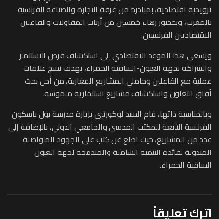
ترويجية اقتصادية، بمبادرة من غرفة التجارة والصناعة الفرنسية
بالمغرب، وبحضور زهاء خمسين من أرباب المقاولات والفاعلين
الاقتصاديين الفرنسيين.
ويسعى هذا الموعد الاقتصادي إلى استكشاف فرص الاستثمار
والشراكة بجهة العيون-الساقية الحمراء، بهدف نسج علاقات
عملية مع الفاعلين وحاملي المشاريع المغاربة، من أجل بحث
آفاق التعاون واستكشاف مشاريع استثمارية ملموسة.
وبالمناسبة ذاتها، قام السيد لوكورتيي بزيارة مدرسة بول باسكون
الفرنسية التابعة للمكتب المدسي والجامعي الدولي، بالإضافة إلى
عدد من المشاريع، حيث اطلع عن كثب على الجهود المتواصلة
المبذولة لفائدة التنمية الشاملة والمندمجة لجهة العيون-
الساقية الحمراء.
اترك تعليقاً