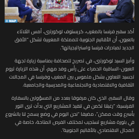
أكد سفير فرنسا بالمغرب، كريستوف لوكورتيي، أمس الثلاثاء
بالعيون، أن الأقاليم الجنوبية للمملكة المغربية تشكل “الأفق
الجديد لمبادرات فرنسا واستراتيجياتها”.
وأبرز السيد لوكورتيي، في تصريح للصحافة بمناسبة زيارة لجهة
العيون-الساقية الحمراء على رأس وفد مهم، أن هذه الزيارة تروم
تجسيد التعاون بشكل ملموس بين المغرب وفرنسا في المجالات
الثقافية والاقتصادية والاجتماعية والمدرسية والجامعية.
وقال السفير، الذي كان مرفوقا بعدد من المسؤولين بالسفارة
الفرنسية: “رغبتنا تكمن في تنفيذ المشاريع التي بدأت ترى النور
بأسرع وقت ممكن”، مضيفا “نحن اليوم في وضع يسمح لنا بالشروع
في بلورة مشاريع تستجيب لمختلف الفرص المتاحة، خاصة في
المجال الاقتصادي بالأقاليم الجنوبية”.