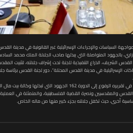
لمستوى الوزاري، بالجهود المتواصلة التي يبذلها صاحب الجلالة الملك محمد
القدس الشريف، الذراع التنفيذية للجنة تحت إشراف جلالته، لتثبيت ا
اكات الإسرائيلية في مدينة القدس المحتلة”، دور لجنة القدس برئاسة ج
ومن جهة أخرى أبرز الأمين العام لجامعة الدول العربية في تقريره الرفوع 