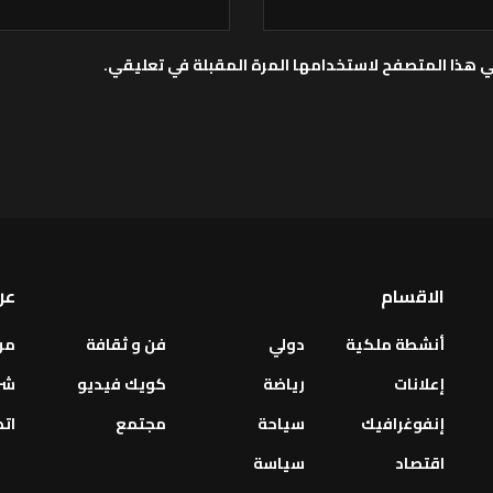
ي هذا المتصفح لاستخدامها المرة المقبلة في تعليقي.
الاقسام
عن
أنشطة ملكية
دولي
فن و ثقافة
من
إعلانات
رياضة
كويك فيديو
شر
إنفوغرافيك
سياحة
مجتمع
اتص
اقتصاد
سياسة