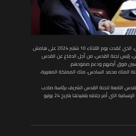
أشادت اللجنة الوزارية العربية المكلفة بالتحرك الدولي لمواجهة السياسات والإجراءات الإسرائيلية غير القانونية في مدينة القدس، الذي عُقدت يوم الثلاثاء 10 شتنبر 2024 على هامش
 السادس، رئيس لجنة القدس، من أجل الدفاع عن القدس
لمقدسيين فوق أرضهم ودعم صمودهم.
لالة الملك محمد السادس، ملك المملكة المغربية،
إلى الدورة 162 الجهود التي تبذلها وكالة بيت مال القدس التابعة للجنة القدس الشريف برئاسة صاحب
الجلالة محمد السادس، نصره الله، من أجل دعم صمود القدس والمقدسيين ونصرة القضية الفلسطينية، والمتمثلة في العملية الإنسانية التي أمر جلالته بتنفيذها بتاريخ 24 يونيو