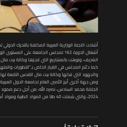
أشغال الدورة 162 لمجلس الجامعة على ا
الشريف، ونوهت بالمشاريع التي تنجزها وكالة بيت مال 
كما دعّم المجلس في القرار الخاص بـ”التطورات والانته
والجهود التي تبذلها وكالة بيت مال القدس التابعة لها.
2024، والتي شملت 40 طنا من المواد الطبية ومواد أساسية أخرى، حيث تكفل جلالته بجزء كبير منها من ماله الخاص.