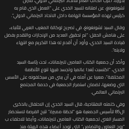
بدوره، أعرب الكاتب العام للاتحاد البرلماني الدولي، مارتن
تشونغونغ، عن امتنانه للسيد الخدي على “العمل الذي قام به
كرئيس لهذه المؤسسة الهامة داخل الاتحاد البرلماني الدولي”.
وقال السيد تشونغونغ، في تصريح لوكالة المغرب العربي للأنباء،
على هامش الحفل: “تم تحقيق العديد من الإنجازات والتقدم بفضل
قيادة السيد الخدي، وأود أن أقدم له هذا التكريم مع انتهاء
ولايته”.
وأكد أن جمعية الكتاب العامين للبرلمانات، تحت رئاسة السيد
الخدي، “اكتسبت بُعدا عالميا وتجسد فيها تنوع الأنظمة
المختلفة”، معربا عن أمله في أن يبني من سيخلفونه على الأسس
التي وضعها، لضمان استمرار الجمعية في خدمة المجتمع
البرلماني العالمي.
وفي كلمته الافتتاحية، قال السيد الخدي إن الاحتفال بالذكرى
ال85 لتأسيس الجمعية هو “لحظة مميزة” تتيح الفرصة لاستحضار
المسار الغني لجمعية الكتاب العامين للبرلمانات، وأيضا للاحتفاء ب
“روح التعاون والتضامن” التي توحد أعضاء هذه الهيئة منذ