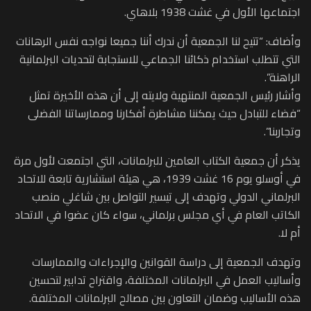
اجتماعها الأول في غشت 1938 بلاهاي.
وأضاف: “تتيح لنا الجمعية أن ندرك أننا جميعا نواجه نفس الرهانات
التي تتطلب استخدام ذكائنا الجماعي للاستجابة لتحديات البرلمانية
الراهنة”.
وأشار رئيس الجمعية المنتهية ولايته إلى أن هذه الأخيرة تمثل
“فضاء للتبادل حيث يمكننا مشاطرة أفكارنا وممارساتنا الفضلى
وتجاربنا”.
يذكر أن جمعية الكتاب العامين للبرلمانات، التي اجتمعت لأول مرة
في أوسلو يوم 16 غشت 1939، هي هيئة استشارية تابعة للاتحاد
البرلماني الدولي وتهدف إلى تيسير التواصل بين شاغلي منصب
الكاتب العام في أي مجلس برلماني، سواء كان عضوا في الاتحاد
أم لا.
وتهدف الجمعية إلى دراسة القوانين والإجراءات والممارسات
وأساليب العمل في البرلمانات المختلفة، واقتراح تدابير لتحسين
هذه الأساليب وضمان التعاون بين مصالح البرلمانات المختلفة.