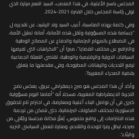
المجلس باسم الأغلبية، في هذا المنصب، السيد النعم ميارة الذي
تولى رئاسة المجلس خلال الفترة 2021-2024.
وفي كلمة بهذه المناسبة، أعرب السيد ولد الرشيد، عن تقديره ل
“جسامة هذه المسؤولية وثقل هذه الأمانة، أمانة تمثيل الأمة،
في الاضطلاع بالمهام البرلمانية والدفاع عن المصالح الوطنية
والترافع عن مختلف القضايا”، مبرزا أن “الاكراهات التي تفرضها
السياقات الدولية والإقليمية والوطنية، تقتضي التعبئة الجماعية
لرفع التحديات والرهانات المطروحة، وفي مقدمتها ما يتعلق
بقضية الصحراء المغربية”.
وأكد أن هذا المجلس هو صرح ديمقراطي عريق، يعكس نضج
التجربة الديمقراطية المغربية، مسجلا أنه “أمامنا اليوم مسؤولية
كبرى في أن نواصل البناء أغلبية ومعارضة، في احترام تام للحقوق
الدستورية لمختلف المكونات البرلمانية، حتى نتمكن من ترجمة
هذه الالتزامات إلى واقع ملموس، يُعزّز مكانة مجلسنا ويُعْلِي من
صرحه، ليظل رمزا للوحدة والتلاحم، ومنارة للعمل السياسي النزيه
والبنّاء”.