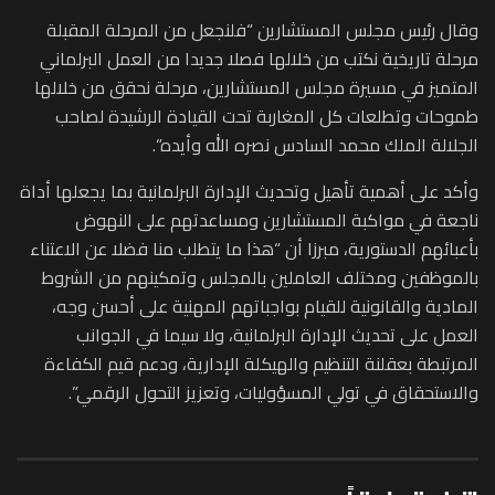
وقال رئيس مجلس المستشارين “فلنجعل من المرحلة المقبلة
مرحلة تاريخية نكتب من خلالها فصلا جديدا من العمل البرلماني
المتميز في مسيرة مجلس المستشارين، مرحلة نحقق من خلالها
طموحات وتطلعات كل المغاربة تحت القيادة الرشيدة لصاحب
الجلالة الملك محمد السادس نصره الله وأيده”.
وأكد على أهمية تأهيل وتحديث الإدارة البرلمانية بما يجعلها أداة
ناجعة في مواكبة المستشارين ومساعدتهم على النهوض
بأعبائهم الدستورية، مبرزا أن “هذا ما يتطلب منا فضلا عن الاعتناء
بالموظفين ومختلف العاملين بالمجلس وتمكينهم من الشروط
المادية والقانونية للقيام بواجباتهم المهنية على أحسن وجه،
العمل على تحديث الإدارة البرلمانية، ولا سيما في الجوانب
المرتبطة بعقلنة التنظيم والهيكلة الإدارية، ودعم قيم الكفاءة
والاستحقاق في تولي المسؤوليات، وتعزيز التحول الرقمي”.