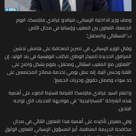
وصف وزير الداخلية الإسباني، فرناندو غراندي مارلاسكا، اليوم
الجمعة، التعاون بين المغرب وإسبانيا في مجال الأمن
ب”الاستثنائي والمذهل”.
وقال الوزير الإسباني، في تصريح للصحافة على هامش تدشين
المرافق الجديدة للمركز الوطني للكلاب البوليسية في بلد الوليد، إن
“التعاون مع المغرب استثنائي ومذهل، يقوم بشكل واضح على
الثقة وحسن النية. إنه عمل يومي لخدمة مصالح المجتمعين على
حد سواء وضمان حقوق وحريات الجميع”.
واغتنم السيد غراندي مارلاسكا الفرصة لتسليط الضوء على أهمية
هذه الشراكة “الاستراتيجية” في مواجهة التحديات التي تواجه
البلدين.
وفي معرض تأكيده على أهمية هذا التعاون الثنائي في مجال
مكافحة الجريمة المنظمة، أبرز المسؤول الإسباني التعاون الوثيق