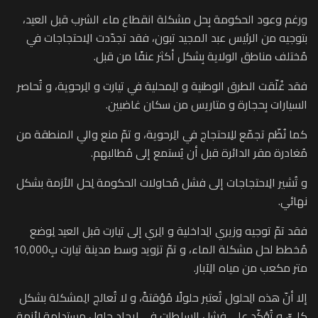
ورغم وعود الحكومة بِحل مشكلة انقطاع ماء الشرب قبل العيد،
بتوجيه من الرئيس عبد المجيد تبون، فقد تجدّدت الِاحتجاجات في
مُختلف مناطق الولاية بِشكل أكثر عنفًا من قبل.
فقد غُلّقت الطرق الوطنية و الِمحلية في تيارت و الِرحوية، و تُحاصر
السيارات بِحجارة و متاريس من سكان غاضبين.
كما نُظّم تجمّع للِاحتجاج في الِرحوية، و تمّ منع والي المنطقة من
مُغادرة مقر الدائرة قبل أن يُستمع إلى مُطالبهم.
و تُشير الِاحتجاجات إلى فشل مُحاولات الحكومة لِحل الأزمة بشكل
نهائي.
فقد تمّ توجيه وزيري الِداخلية و الِري إلى تيارت قبل العيد لِوضع
مُخطط لحل مشكلة الماء، و تمّ تزويد وسط مدينة تيارت بِ10,000
متر مكعب من مياه الِآبار.
إلا أنّ هذه الِحلول تُعتبر حلولًا مُؤقتةً، و لا تُعالج الِمشكلة بشكل
كليٍّ، و تُؤكّد على فشل الِسلطات في إيجاد حلولٍ مستدامةٍ لِأزمة