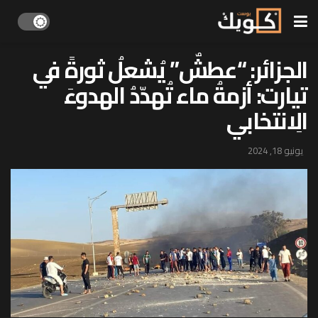
الجزائر: “عطشٌ” يُشعلُ ثورةً في
تيارت: أزمةُ ماء تُهدّدُ الهدوءَ
الِانتخابي
يونيو 18, 2024