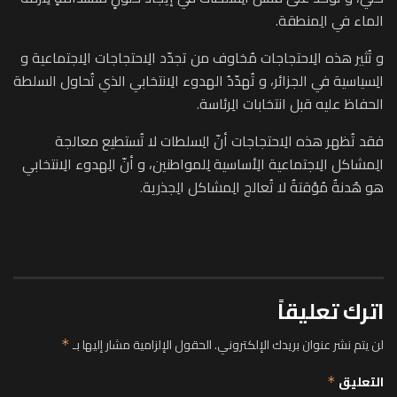
الماء في الِمنطقة.
و تُثير هذه الِاحتجاجات مُخاوف من تجدّد الِاحتجاجات الِاجتماعية و
الِسياسية في الجزائر، و تُهدّدُ الهدوء الِانتخابي الذي تُحاول السلطة
الحفاظ عليه قبل انتخابات الِرئاسة.
فقد تُظهر هذه الِاحتجاجات أنّ الِسلطات لا تُستطيع معالجة
الِمشاكل الِاجتماعية الِأساسية لِلمواطنين، و أنّ الِهدوء الِانتخابي
هو هُدنةٌ مُؤقتةٌ لا تُعالج الِمشاكل الِجذرية.
اترك تعليقاً
لن يتم نشر عنوان بريدك الإلكتروني.
الحقول الإلزامية مشار إليها بـ
*
التعليق
*