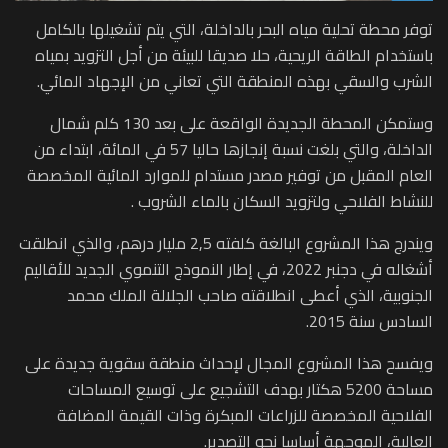
توفر محطة تحلية مياه البحر بالداخلة، التي يتم تشغيلها بالكامل
باستخدام الطاقة الريحية، حلا صديقا للبيئة من أجل التزويد بمياه
الشرب والسقي بهذه المنطقة التي تعاني من الإجهاد المائي.
وستمكن المحطة الجديدة الواقعة على بعد 130 كلم شمال
الداخلة، والتي بلغت نسبة إنجازها حاليا 57 في المائة، ابتداء من
العام المقبل من توفير مصدر مستدام للموارد المائية المخصصة
للنشاط الفلاحي ولتزويد السكان بالماء الشروب .
ويندرج هذا المشروع البالغة كلفته 2,5 مليار درهم، والذي انطلقت
أشغاله في دجنبر 2022، في إطار النموذج التنموي الجديد للأقاليم
الجنوبية، الذي أعطى انطلاقته صاحب الجلالة الملك محمد
السادس سنة 2015.
ويفسح هذا المشروع المجال لإحداث منطقة سقوية جديدة على
مساحة 5200 هكتار بهدف التشجيع على توسيع المساحات
الفلاحية المخصصة للزراعات المبكرة وذات القيمة المضافة
العالية، الموجهة أساسا نحو التصدير.