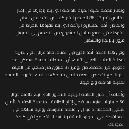
وتعتبر محطة تحلية المياه بالداخلة التي يتم إنجازها في إطار
القانون رقم 12-86 المنظم للشراكات بين القطاعين العام
والخاص، أحد المشاريع الرائدة التي يتم تنفيذها بانخراط من
الشركاء في جميع مراحل المشروع: من التصميم إلى التمويل،
مرورا بالإنجاز والتشغيل.
وفي هذا الصدد، أكد الخبير في المياه، خالد غزالي، في تصريح
لوكالة المغرب العربي للأنباء، أن المحطة الجديدة ستمكن، عند
دخولها حيز الخدمة، من توفير 37 مليون متر مكعب من المياه
سنويا، مع تخصيص سبعة ملايين متر مكعب للماء الشروب الموجه
لمدينة الداخلة ونواحيها.
وأضاف أن حقل الطاقة الريحية المجاور، الذي تبلغ طاقته حوالي
60 ميغاوات سنويا، سيضمن إنتاج الطاقة المتجددة الكفيلة بتأمين
تشغيل المحطة، داعيا إلى اعتماد ممارسات يومية تساهم في
المحافظة على الموارد المائية وترشيد استخدامها في كافة
المجالات.