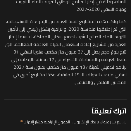
المياه، وذلك في إطار البرنامج الوطني للتزويد بالماء الشروب
ومياه السقي 2020-2027.
كما واكب هذه المشاريع تنفيذ العديد من الإجراءات الاستعجالية،
التي تم إطلاقها منذ سنة 2020، والرامية بشكل رئيسي إلى تأمين
التزويد بالماء الصالح للشرب لجميع سكان المملكة، لا سيما إنجاز
العديد من مشاريع إعادة استعمال المياه العادمة المعالجة، التي
تتيح بلوغ حجم يصل إلى 37 مليون متر مكعب سنويا لسقي 31
ملعبا للغولف والمساحات الخضراء في 17 مدينة، بالإضافة إلى
برنامج تكميلي لتعبئة 137 مليون متر مكعب بحلول سنة 2027
لسقي ملاعب الغولف الـ 19 المتبقية، وكذا مشاريع أخرى في
المجالين الفلاحي والصناعي.
اترك تعليقاً
لن يتم نشر عنوان بريدك الإلكتروني.
الحقول الإلزامية مشار إليها بـ
*