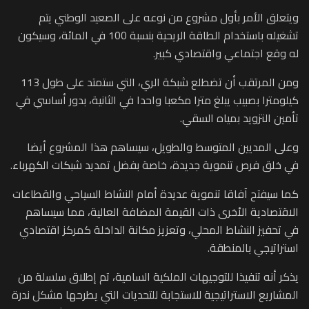
ويتعلق الأمر بأول مشروع من نوعه على الصعيد الوطني يتم
تشغيله باستخدام الطاقة الريحية بنسبة 100 في المائة، وسيكون
له وقع اجتماعي واقتصادي كبير.
ومن المرتقب أن تضطلع شبكة الري، التي ستمتد على طول 113
كيلومترا بصبيب يبلغ مترا مكعبا واحدا في الثانية، بدور أساسي في
تأمين التزويد بمياه السقي.
وعلى المديين المتوسط والطويل، سيساهم هذا المشروع أيضا
في خلق فرص تنموية جديدة، خاصة بفضل تمديد شبكات الكهرباء.
كما سيفتح آفاقا تنموية عديدة أمام النشاط السياحي والقطاعات
الاقتصادية الأخرى ذات القيمة المضافة العالية، مما سيساهم
في تحفيز النشاط المحلي، وتعزيز مكانة الداخلة كمركز اقتصادي
استراتيجي بالمنطقة.
يذكر أنه تنفيذا للتوجيهات الملكية السامية، تم إطلاق سلسلة من
المشاريع الاستراتيجية للاستجابة للتحديات التي يطرحها مشكل ندرة