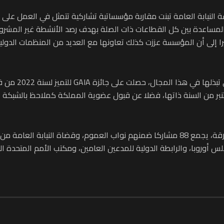
اسة النيابة العامة تبنت مقاربة مؤسساتية تشاركية تتمثل في العمل عل
المساعدة بين كل القطاعات ذات الصلة بهدف رصد الأنشطة غير المشروعة
يرا إلى أن المؤسسة عززت كذلك تعاونها مع العديد من المنظمات الدول
وذكر بأن رئاسة ال
 اجتماعها السنوي المنعقد بلاهاي بتاريخ 30 شتنبر من السنة ذاتها، فضلا عن قبول عضوية المملكة ك
مجلس أوروبا، والرابطة الدولية للمدعين العامين، ومكتب الأمم المتحدة ا