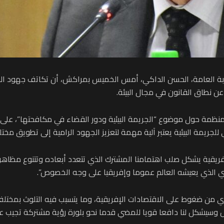
بة العامة، الحسن الداكي، أمس الخميس بمراكش، أن تكاتف جهود النظم ا
ن نطاق القانون في مجال البيئة.
لجريمة البيئية يعتبر آلية مهمة لتعزيز الجهود الرامية إلى تطويق مختلف
إفريقية يشكل صلب اهتمامنا المشترك الذي تتعدد أبعاده وتتنوع مظاهره
بيئي الذي يعيشه العالم عموما وإفريقيا على وجه الخصوص”.
ري من ضغوط على الاقتصادات الإفريقية، وما يتسبب فيه التلوث بمختلف أ
 وسيشكل لنا دافعا قويا للمضي قدما نحو بلورة رؤية مشتركة تجيب ع