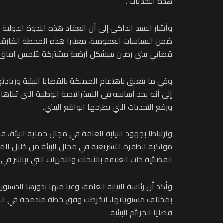
هذه التحديات”.
وأشار السيد الداكي إلى أن انعقاد هذه الندوة الدولي
ضمن السياسات العمومية، معتبرا هذه المحطة الفارقة
قضائي بيئي رصين سيشكل أرضية مشتركة لتلمس آفاق ا
وفي ما يتعلق باهتمام المملكة بالقضايا البيئية وريادت
إلى أنه يجد أساسه في الاستراتيجية الوطنية التي تبنا
ورفع التحديات التي يطرحها الواقع البيئي.
وارتباطا بجهود النيابة العامة في مجال حماية البيئة،
مواكبة الطفرة التشريعية في مجال البيئة من خلال ا
القضائية ذات العلاقة بالأبحاث والتحريات التي تباشر في جر
وأكد أن رئاسة النيابة العامة، وعيا منها بدورها الدست
بمختلف مستوياتها، انخرطت وفق خطة مندمجة في المسا
قضايا الجرائم البيئية.