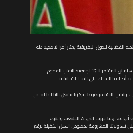
لقضائية للدول الإفريقية يعتبر أمرا لا محيد عنه
وأبرز السيد الداكي، في كلمة بمناسبة الندوة الدولية المنظمة حول موضوع “الجريمة البيئية ودور القضاء في مكافحتها”، على هامش المؤتمر الـ17 لجمعية النواب العموم
 أصناف الاعتداء على المجالات البيئية.
، وتبقى البيئة موضوعا مركزيا يشغل بالنا لما له من
نواعه، وما يتهدد الثروات الطبيعية والتنوع
لى تساؤلاتنا المشروعة بخصوص السبل الكفيلة لرفع