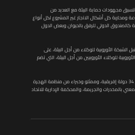
ى تنسيق مجهودات حماية البيئة مع العديد من
 ومحاربة كل أشكال الاتجار غير المشروع لكل أنواع
ية كالصندوق الدولي للرفق بالحيوان وبعض الدول
نيابة العامة، اعترافا بالمجهودات التي تبذلها في هذا المجال، حصلت على جائزة GAIA للتميز لسنة 2022 من قبل الشبكة الأوروبية للوكلاء من أجل البيئة، على
ملاحظ بالشبكة الأوروبية للوكلاء الأوروبيين من أجل البيئة، التي تضم
يشار إلى أن المؤتمر الـ17 لجمعية النواب العموم الأفارقة، يجمع 88 مشاركا ضمنهم نواب العموم، وقضاة النيابة العامة من 34 دولة إفريقية، وممثلو وخبراء من منظمة الهجرة
لمعني بالمخدرات والجريمة، والمحكمة الإدارية للاتحاد