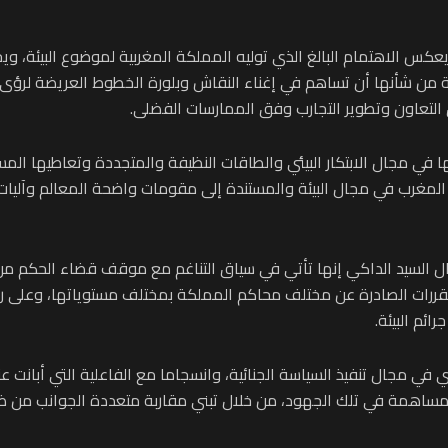
ة يعكس الاهتمام البالغ الذي توليه المملكة المغربية لموضوع البيئة،
 من شأنها أن تساهم في إغناء النقاش وبلورة الخطوط العريضة لرؤى 
لتعاون وتطوير التجارب وفق الممارسات الفضلى.
ها في مجال الابتكار البيئي والطاقات النظيفة والمتجددة وتعاطيها المس
ها المغرب في مجال البيئة والمستندة إلى مقومات واضحة المعالم وآلي
 قال السيد الداكي إنها تأتي في سياق التناغم مع موقف قضاء الحكم م
لمقررات الصادرة عن مختلف محاكم المملكة بمختلف مستوياتها، وعلى
ائم البيئة.
وري في مجال تنفيذ السياسة الجنائية، وانسجاما مع الفاعلية التي أبان
همة في تلك الجهود، من خلال تبني مقاربة متعددة الجوانب من ضمنه