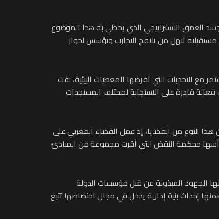
 ويجسد العمق الاستراتيجي الذي يحظى به هذا الموضوع
مستقبلية تنهل من تلاقح التجارب وتؤسس لحوار
تمر مع التحديات التي تفرضها المعطيات البيئية، لفت
ات فعالة قادرة على الاستجابة لمختلف المستجدات
ن هذا النوع من القضايا، إذ عمل القضاء المغربي على
 رأسها محكمة النقض التي أقرت مجموعة من المبادئ
ت عنها الجهود المبذولة من قبل مؤسسات الدولة
ا إحداث بنية إدارية يدخل في مجال اختصاصها تتبع