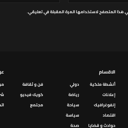
ي هذا المتصفح لاستخدامها المرة المقبلة في تعليقي.
الاقسام
عن
أنشطة ملكية
دولي
فن و ثقافة
من
إعلانات
رياضة
كويك فيديو
شر
إنفوغرافيك
سياحة
مجتمع
اتص
اقتصاد
سياسة
حوادث و قضايا
صحة