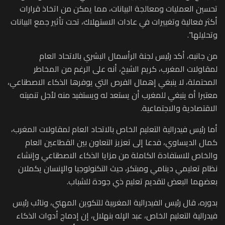
تحسين العمليات ومعالجة البيانات، مما يمكن من اتخاذ قرارات
أكثر فعالية وتغييرات في عادات الاستهلاك، تحت تأثير جمع البيانات
وتحليلها”.
من جانبه، أكد رئيس لجنة الرأسمال البشري بالاتحاد العام
لمقاولات المغرب، كريم الشيخ، أنه على الرغم من المخاطر
المحتملة، لا ينبغي إهمال الفرص التي يوفرها الذكاء الاصطناعي،
معتبرا أه ينبغي للمغرب أن يستعد له ويستفيد منه لأجل تنميته
الاقتصادية والاجتماعية.
أما رئيس فيدرالية التعليم الخاص بالاتحاد العام لمقاولات المغرب،
كمال الديساوي، فدعا إلى تعزيز التعاون بين القطاعين العام
والخاص للاستفادة الكاملة من مزايا الذكاء الاصطناعي وإنشاء
نظام تعليمي دينامي ومبتكر، حيث التكنولوجيا والإنسان يكملان
بعضهما البعض لتقديم تعليم ذي جودة للشباب.
بدوره، قال رئيس الفيدرالية المغربية للتكوين المهني، ونائب رئيس
فيدرالية التعليم الخاص، عبد الإله بنهلال، إن إدماج أدوات الذكاء