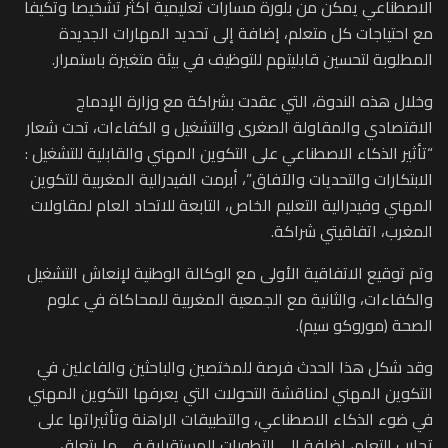
الاصطناعي يمكن من بلورة مسارات تعليمية أكثر تشخيصا وتكيفا
مع احتياجات كل متعلم، إضافة إلى تحديد المهارات الجديدة
المطلوبة لتحسين قابليتهم للتوظيف في بيئة متغيرة باستمرار.
وخلال هذه الندوة، التي عقدت بشراكة مع وزارة الإدماج
الاقتصادي والمقاولة الصغرى والتشغيل و الكفاءات، تحت شعار
“تأثير الذكاء الاصطناعي على التكوين المهني والقابلية للتشغيل :
الابتكارات والتحديات والآفاق”، أبرمت الفيدرالية المغربية للتكوين
المهني وفيدرالية التعليم الخاص، التابعة للاتحاد العام لمقاولات
المغرب، اتفاقيتي شراكة.
وتم توقيع الاتفاقية الأولى مع الوكالة الوطنية لإنعاش التشغيل
والكفاءات، والثانية مع الجمعية المغربية للمحاكاة في علوم
الصحة (موروكو سيم).
وقد شكل هذا الحدث فرصة للمختصين والباحثين والفاعلين في
التكوين المهني لمناقشة التحولات التي يعرفها التكوين المهني
في ضوء الذكاء الاصطناعي، والتطبيقات الراهنة وتأثيراتها على
تجارب التعلم، إضافة إلى التطورات المستقبلية في ما يتعلق