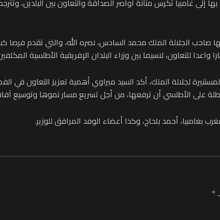
ها إلى غامبيا تكرس متانة أواصر الصداقة والتعاون بين البلدين، وتترجم
ها صاحب الجلالة الملك محمد السادس، نصره الله، والتي تقدم فرصا كبي
واعدا للتعاون، لاسيما بين وزراء البلدان الإفريقية الأطلسية المكلفين ب
ستنيرة لجلالة الملك، أكد السيد ميراوي أهمية تعزيز التعاون في الفضا
لمطلة على الأطلسي أن ترفعها، من أجل تسريع مسار نموها وتوسيع آفاقه
 بغامبيا، أحمد بلحاج، وكذا أعضاء الوفد المرافق للوزير.
ـ
*