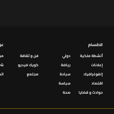
الاقسام
عن
أنشطة ملكية
دولي
فن و ثقافة
من
إعلانات
رياضة
كويك فيديو
شر
إنفوغرافيك
سياحة
مجتمع
اتص
اقتصاد
سياسة
حوادث و قضايا
صحة