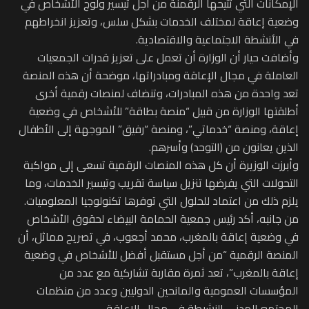
الإمكانات التي تتيحها الرقمنة من أجل تيسير ولوج الأشخاص في
وضعية إعاقة لمختلف الخدمات بشكل سلس، وتعزيز انخراطهم
في الأنشطة الاجتماعية والاقتصادية.
وأضافت حيار أن الوزارة أن تعمل على تعزيز قدرات الجمعيات
العاملة في مجال الإعاقة ومبادراتها، موضحة أن هذه المنصة
تعد واحدة من هذه المبادرات، وتنضاف لمنصات رقمية أخرى
أطلقتها الوزارة من قبيل “منصة بطاقة” للأشخاص في وضعية
إعاقة، ومنصة “خدماتي”، ومنصة “رفيق” الموجهة إلى الأطفال
الذين يعانون من (التوحد) وأسرهم.
وأبرزت الوزيرة أن كل هذه المنصات الرقمية تسعى إلى مواكبة
التحولات التي يفرضها تنزيل سياسة تقريب وتيسير الخدمات، وما
يلزم ذلك من اعتماد للحلول التي توفرها تكنولوجيا المعلوميات.
من جانبه، أكد رئيس جمعية الحمامة البيضاء لحقوق الأشخاص
في وضعية إعاقة بالمغرب، محمد أجعوب، في تصريح مماثل، أن
المنصة الرقمية “من أجل مستقبل أفضل للأشخاص في وضعية
إعاقة بالمغرب”، تعد ثمرة مقاربة تشاركية مع عدد من
المؤسسات العمومية والمانحين الدوليين وعدد من منظمات
المجتمع المدني النشيطة في مجال الإعاقة.