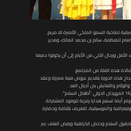
 العام للمنظمة، سالم بن محمد المالك، ومدير
لأمل ورجال الآتي من الأيام إلى أن يكونوا جميعا
لفائدة هذه الفئة من المجتمع.
 نجاح هذه الدورة بتقديم عروض فنية مميزة وعقد
والوئام والتعايش بين أجيال الغد.
 وتم أيضا تسليم هدايا رمزية للوفود المشاركة.
لعروض الكوليغرافية والموسيقية، للتعريف بثقافة وحضارة
يش وتحقيق السلام ودحض الكراهية ورفض العنف عبر