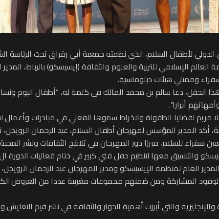
العالم الإسلامي للتربية والعلوم والثقافة (إيسيسكو) بالرباط، المدير
لسفراء وممثلي هيئات دبلوماسية.
الحفل، دعا سالم بن محمد المالك في كلمة له، “أطفال اليوم ونساء ا
هاتهم أبرارا”.
ة للا مريم لقضايا الطفولة وانخراط سموها الفعلي في مبادرات وأعمال 
سبة، أكد المدير المؤسس لمهرجان أطفال السلام، عبد الرحمان الرويجل،
يين سفراء للسلام، مبرزا دور المهرجان في تلاقح الثقافات ونشر المحبة 
عها لتنظيم حفل فني كبير في ختام فعاليات الدورة ال16 المهرجان الدولي ‘أطفال السلام’”.
ن المدير العام لمنظمة الإيسيسكو ومدير المهرجان عبد الرحمان الرويجل،
 للدورة 16 للمهرجان، تقديم الوفود المشاركة ومن ضمنهم مجموعات مغربية عددا من ا
ربية والإنجليزية والتي أبرزت أهمية الحوار والثقافة في نشر قيم التعا