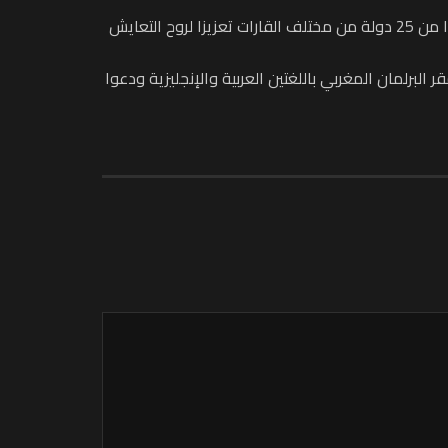
وتجدر الإشارة إلى أن هذه الدورة من المهرجان الدولي “أطفال السلام” التي تأتي احتفالا بعيد العرش المجيد، استضافت وفودا من 25 دولة من مختلف القارات تعزيزا لروح التعايش
رلمان المغربي باللغتين العربية والإنجليزية ودعوا