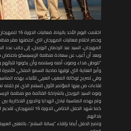
اختتمت اليوم الأحد بالرباط، فعاليات الدورة 16 للمهرجان الدولي لأطفال السلام، الذي نظمته جمعية أبي رقراق تحت الرئاسة الشرفية لصاحبة السمو الملكي الأميرة للا مريم.
وحضر اختتام فعاليات المهرجان التي احتضنها مقر منظمة 
المهرجان، السيد عبد الرحمان الرويجل، إلى جانب عدد ا
وبعد أن أعرب عن سعادة منظمة الإيسيسكو باحتضان هذا 
“للوطن فداء وصوت أمنه وسلامه وأن يكونوا لآبائهم وأم
وأبرز العناية التي توليها صاحبة السمو الملكي الأمير
وفي تصريح لوكالة المغرب العربي للأنباء، بهذه المنا
لقاءات من بينها المؤتمر الأول للسلام الذي تم خلاله تع
ونوه السيد الرويجل بالشراكة القائمة مع منظمة الإيسيسكو والتنسيق م
وتم بهذه المناسبة تبادل الهدايا والدروع التذكارية بي
كما شهد الحفل الختامي
بلدانهم.
وتميز الحفل أيضا بإلقاء “رسالة السلام”، باللغتين الع
العالم.