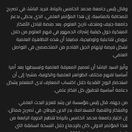
وقال رئيس جامعة محمد الخامس بالرباط، فريد الباشا، في تصريح
للصحافة بالمناسبة، إن هذا المؤتمر العلمي، الذي يحظى بدعم
جامعة جنيف ومتحف تاريخ العلوم، يعد منصة لتبادل الأفكار
المبتكرة حول كيفية إشراك الجمهور في فهم العلوم من خلال
عروض تفاعلية وتوضيحية، مضيفا أن هذه التظاهرة العلمية
تشكل فرصة لإلهام الجيل القادم من المتخصصين في التواصل
العلمي.
وأبرز السيد الباشا أن تعميم المعرفة العلمية وتبسيطها يعد أمرا
أساسيا لفهم مختلف الظواهر العلمية والكونية، مشيرا إلى أن
استحضار الروح النقدية خلال اكتساب المعارف لدى المتعلم يشكل
دعامة أساسية لتحقيق كل ابتكار علمي.
من جهته، قال رئيس مؤسسة ابن رشد لتعزيز البحث العلمي
والابتكار والتنمية المستدامة، بدر الدين قرطاح، في تصريح مماثل،
إن اختيار جامعة محمد الخامس بالرباط لتنظيم الدورة الرابعة من
هذا المؤتمر الدولي كان بالإجماع خلال النسخة السابقة التي