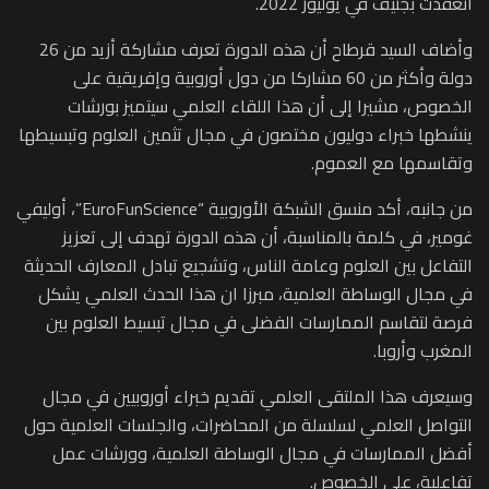
انعقدت بجنيف في يوليوز 2022.
وأضاف السيد قرطاح أن هذه الدورة تعرف مشاركة أزيد من 26
دولة وأكثر من 60 مشاركا من دول أوروبية وإفريقية على
الخصوص، مشيرا إلى أن هذا اللقاء العلمي سيتميز بورشات
ينشطها خبراء دوليون مختصون في مجال تثمين العلوم وتبسيطها
وتقاسمها مع العموم.
من جانبه، أكد منسق الشبكة الأوروبية “EuroFunScience”، أوليفي
غومير، في كلمة بالمناسبة، أن هذه الدورة تهدف إلى تعزيز
التفاعل بين العلوم وعامة الناس، وتشجيع تبادل المعارف الحديثة
في مجال الوساطة العلمية، مبرزا ان هذا الحدث العلمي يشكل
فرصة لتقاسم الممارسات الفضلى في مجال تبسيط العلوم بين
المغرب وأروبا.
وسيعرف هذا الملتقى العلمي تقديم خبراء أوروبيين في مجال
التواصل العلمي لسلسلة من المحاضرات، والجلسات العلمية حول
أفضل الممارسات في مجال الوساطة العلمية، وورشات عمل
تفاعلية، على الخصوص.