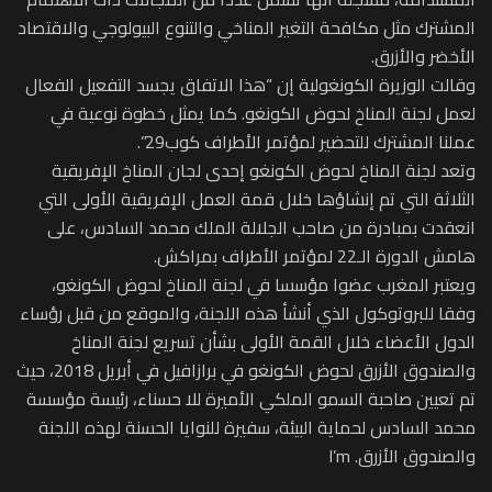
المشترك مثل مكافحة التغير المناخي والتنوع البيولوجي والاقتصاد
الأخضر والأزرق.
وقالت الوزيرة الكونغولية إن “هذا الاتفاق يجسد التفعيل الفعال
لعمل لجنة المناخ لحوض الكونغو. كما يمثل خطوة نوعية في
عملنا المشترك للتحضير لمؤتمر الأطراف كوب29”.
وتعد لجنة المناخ لحوض الكونغو إحدى لجان المناخ الإفريقية
الثلاثة التي تم إنشاؤها خلال قمة العمل الإفريقية الأولى التي
انعقدت بمبادرة من صاحب الجلالة الملك محمد السادس، على
هامش الدورة الـ22 لمؤتمر الأطراف بمراكش.
ويعتبر المغرب عضوا مؤسسا في لجنة المناخ لحوض الكونغو،
وفقا للبروتوكول الذي أنشأ هذه اللجنة، والموقع من قبل رؤساء
الدول الأعضاء خلال القمة الأولى بشأن تسريع لجنة المناخ
والصندوق الأزرق لحوض الكونغو في برازافيل في أبريل 2018، حيث
تم تعيين صاحبة السمو الملكي الأميرة للا حسناء، رئيسة مؤسسة
محمد السادس لحماية البيئة، سفيرة للنوايا الحسنة لهذه اللجنة
والصندوق الأزرق. I’m