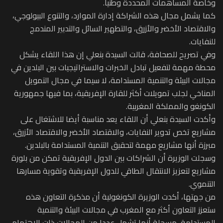
وخاصة المساهمات المحددة وطنيا.
كما يشمل مجال هذه الشراكة إدارة الموارد، والتنوع البيولوجي،
والاقتصاد الأخضر والأزرق، والتطهير السائل والتدبير المندمج
للنفايات.
وفي تصريح للصحافة، قالت السيدة بنعلي إن هذا اللقاء يشكل
محطة مهمة لتفعيل تبادل الخبرات والاستراتيجيات بين البلدين في
مجالات البيئة والتنمية المستدامة، لا سيما في مجال التمويل
المناخي لجلب تمويلات أكثر للقارة الإفريقية، بما فيها جمهورية
الكونغو والمملكة المغربية.
وأكدت السيدة بنعلي أن اللقاء يعد مناسبة أيضا للاشتغال على
مشاريع تخص تدوير النفايات، والاقتصاد الأخضر والاقتصاد الأزرق،
مبرزة أنها مشاريع مهمة لتحقيق التنمية المستدامة بالبلدين.
وسجلت الوزيرة أن الشراكات بين الدول الإفريقية تمكن من بلورة
مشاريع لتعزيز الانتقال الطاقي للدول الإفريقية وتقوية مسارها
التنموي.
من جهتها، أكدت الوزيرة الكونغولية أن مذكرة التعاون هذه
ستعزز التعاون أكثر مع المغرب في مجالات البيئة والتنمية
المستدامة، مسجلة أنها تشمل عددا من المجالات ذات الاهتمام