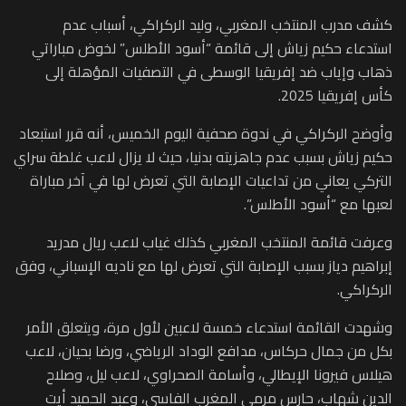
كشف مدرب المنتخب المغربي، وليد الركراكي، أسباب عدم
استدعاء حكيم زياش إلى قائمة “أسود الأطلس” لخوض مباراتي
ذهاب وإياب ضد إفريقيا الوسطى في التصفيات المؤهلة إلى
كأس إفريقيا 2025.
وأوضح الركراكي في ندوة صحفية اليوم الخميس، أنه قرر استبعاد
حكيم زياش بسبب عدم جاهزيته بدنيا، حيث لا يزال لاعب غلطة سراي
التركي يعاني من تداعيات الإصابة التي تعرض لها في آخر مباراة
لعبها مع “أسود الأطلس”.
وعرفت قائمة المنتخب المغربي كذلك غياب لاعب ريال مدريد
إبراهيم دياز بسبب الإصابة التي تعرض لها مع ناديه الإسباني، وفق
الركراكي.
وشهدت القائمة استدعاء خمسة لاعبين لأول مرة، ويتعلق الأمر
بكل من جمال حركاس، مدافع الوداد الرياضي، ورضا بحيان، لاعب
هيلاس فيرونا الإيطالي، وأسامة الصحراوي، لاعب ليل، وصلاح
الدين شهاب، حارس مرمى المغرب الفاسي، وعبد الحميد أيت