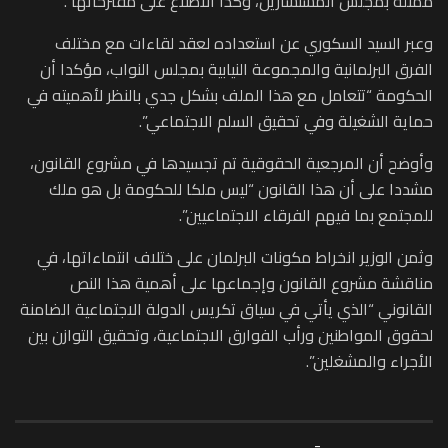
ممثلة بمجلس المستشارين، وكذا الاطلاع على مقترحاتها”.
وعبر السيد السكوري عن استعداده لعقد لقاءات مع مختلف
الفرق البرلمانية والمجموعة النيابية بمجلس النواب، مؤكدا أن
الحكومة “تتعامل مع هذا الملف بشكل جدي بالنظر لأهميته في
حماية الشغيلة وفي تحقيق السلم الاجتماعي”.
وأوضح أن المرجعية الحقوقية تم تجسيدها في مشروع القانون،
مشددا على أن هذا القانون “ليس ملكا للحكومة بل هو ملك
للمجتمع بما فيهم الفرقاء الاجتماعيين”.
وثمن الوزير انخراط مكونات البرلمان على ختلاف انتماءاتها، في
مناقشة مشروع القانون وإجماعها على أهمية هذا النص
القانوني “الذي يأتي في سياق تكريس الدولة الاجتماعية الضامنة
لحقوق المواطنين ورأب الفوارق الاجتماعية، وتحقيق التوازن بين
الأجراء والمشغلين”.