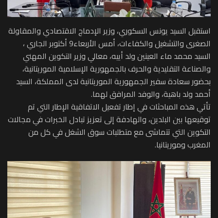
استقبل السيد يونس السكوري، وزير الإدماج الاقتصادي والمقاولة
الصغرى والتشغيل والكفاءات، أمس الأربعاء9 أكتوبر الجاري ،
السيد محمد ماء العينين ولد أييه، معالي وزير التكوين المهني
والصناعة التقليدية والحرف بالجمهورية الإسلامية الموريتانية،
بحضور سعادة سفير الجمهورية الموريتانية لدى المملكة، السيد
أحمد ولد باهية، والوفد المرافق لهما.
‏تأتي هذه المباحثات في إطار تفعيل الاتفاقية الإطار التي تم
توقيعها بين البلدين، والهادفة إلى تعزيز تبادل الخبرات في مجالات
التكوين التي تتماشى مع متطلبات سوق الشغل في كل من
المغرب وموريتانيا.