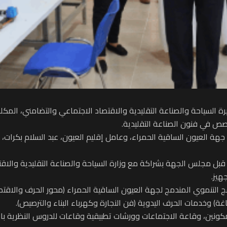
ة السياحة والصناعة التقليدية والاقتصاد الاجتماعي والتضامني، المكلف
ص في فنون الصناعة التقليدية.
ة العيون الساقية الحمراء، وعامل إقليم العيون، عبد السلام بكرات، وم
عهد على مساحة 2800 متر مربع، من قبل مجلس الجهة بشراكة مع وزارة السياحة والصناعة الت
امج التنموي المندمج لجهة العيون الساقية الحمراء (محور الحرف والاقت
اغة) وخدمات الحرف اليدوية (فن النجارة وكهرباء البناء والترصيص).
نين، وقاعة الاجتماعات وورشات تطبيقية وقاعات للدروس النظرية بالإ