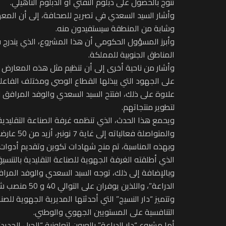
تتوج بالحصول على دبلوم التقني أو الدبلوم التأهيلي.
وشابة من المنطقة سيستفيدون منه.
وأبرز المسؤول الحكومي أن هذا المشروع، الذي يندرج في
المناطق الجنوبية للمملكة.
وأشار من ناحية أخرى إلى أن تنظيم مثل هذه المعارض
على الجهود التي يبذلها القطاع الوصي ومختلف الفاعلين
علاوة على ذلك، افتتح السيد السعدي والوفد المرافق له
لتطوير منتجاتهم.
ويحمع هذا الحدث، الذي تنظمه غرفة الصناعة التقليدية 
والمتواصلة فعالياته إلى غاية 7 نونبر، أزيد من 50 عارضا يمثلون التعاونيات والحرفيين المنتمين للأقاليم الأربع بالجهة بالإضافة إلى جهات أخرى من المملكة.
وبهذه المناسبة، تم منح شهادات تكوين وتقديم أدوات ت
الذي أطلقته الغرفة الجهوية للصناعة التقليدية بالتنسي
وبالإضافة إلى ذلك، توجه السيد السعدي والوفد المرافق
الدراعة”، واللذين يوفران على التوالي 40 و 50 منصب شغل لخريجي مراكز التكوين المهني بالتدرج.
وتتميز “دار النسيج” التي أحدثتها المديرية الجهوية للصنا
التنافسية على المستويين الجهوي والوطني.
أما مشروع “دار الدراعة” بالعيون لتعاونية “الجيل الجد