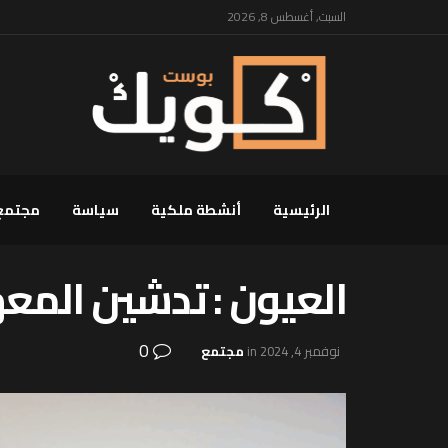
السبت, أغسطس 8, 2026
الرئيسية
أنشطة ملكية
سياسة
مجتمع
العيون : تدشين المع
0
نوفمبر 4, 2024
in
مجتمع