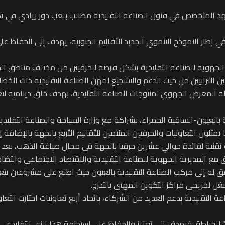
 إطار النموذج التنموي الجديد للأقاليم الجنوبية، يهدف إلى الحفاظ عل
 الجهوية للصناعة التقليدية يشكل فرصة للحرفيين من مختلف مناطق 
 الترابيين من حيث الدعم والتشجيع لمهن الصناعة التقليدية ذات الخصا
 المعرض الجهوي لمنتوجات الصناعة التقليدية، بهدف خلق دينامية لتعز
بالعيون-الساقية الحمراء، بشراكة مع وزارة السياحة والصناعة التقليد
قنية لفائدة حوالي عشرين حرفيا بالجهة في مجال صياغة الذهب، بعد أ
ق مع المديرية الجهوية للصناعة التقليدية والاقتصاد الاجتماعي والتضا
 له إلى مركب الصناعة التقليدية بالعيون حيث اطلع على مشروعين يتعلقا
عة التقليدية بدعم العديد من الشركاء، باتحاد أربع تعاونيات اختارت التعا
يد” للخياطة، فيهدف إلى تعزيز والحفاظ على استدامة هذا الزي التقليدي