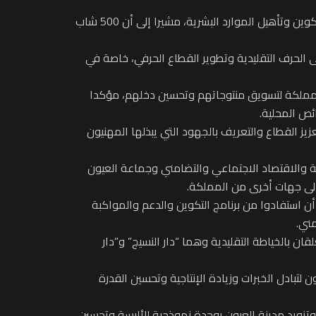
وأشار السيد السعدي في تصريح للصحافة، إلى أن المعهد المتخصص في فنون الصناعة التقليدية مطالب بلعب دور ريادي في تكوين وتأهيل الموارد البشرية، مشيرا إلى أن 500 شاب
ى الحرف التقليدية وتطوير القطاع الحرفي، خاصة في
المملكة لتسويق منتوجاتهم وتحسين دخلهم، مؤكدا
ئص المحلية.
يز القطاع والتعريف بالجهود التي يبذلها المهنيون
ية والاقتصاد الاجتماعي والتضامني وجماعة العيون
ن استفادوا من برنامج التكوين والدعم والمواكبة
مني.
ن بالخياطة التقليدية وهما “دار النسيج” و”دار
ون لتبادل الخبرات وزيادة الإنتاجية وتحسين القدرة
، وتزويد مدينة العيون بوحدة نموذجية للألبسة وتحسين