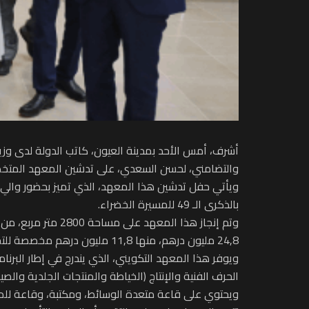
أشرف، أمس الأحد بمدينة العيون، كاتب الدولة لدى وزير
والتضامني، لحسن السعدي، على تدشين المعهد المتخص
ويأتي حفل تدشين هذا المعهد، الذي تميز بحضور والي جه
بالذكرى الـ 49 للمسيرة الخضراء.
وتم إنجاز هذا الم
24,8 مليون درهم، منها 11,8 مليون درهم مخصصة للتجهيز.
ويوفر هذا المعهد التكويني، الذي يندرج في إطار البرن
الحرف الفنية والإنتاج (الخياطة والمنتجات الجلدية والصي
ويحتوي على قاعة متعدة الوسائط، ومكتبة، وقاعة للمكو