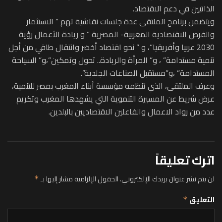
الذاتيين في دعم الاقتصاد.
ويتضمن برنامج الملتقى عدة جلسات نقاشية تهم ” الاستثمار
والفرص الاقتصادية المغربية- المصرية ” و ريادة الأعمال رؤية
2030 عربيا وأفريقيا”، و ” نحو اقتصاد أخضر وانتقال طاقي من أجل
تنمية مستدامة” ، و” المرأة والريادة.. تحول وتمكين”،و” السياحة
المستدامة” ،و”مستقبل الصناعات الجلدية”.
وعرف الملتقى، الذي تنظمه مؤسسة أبناء المغرب بمصر للتنمية،
عرض شريط عن المسيرة التنموية التي يشهدها المغرب وتكريم
عدد من رواد الاعمال والفاعلين الاقتصاديين بالبلدين.
اترك تعليقاً
لن يتم نشر عنوان بريدك الإلكتروني.
الحقول الإلزامية مشار إليها بـ
*
التعليق
*