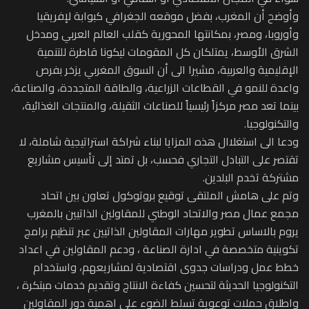
وأوضح أن المغرب، بفضل موقعه الجغرافي كبوابة لإفريقيا
وأوروبا، ومصر، بمكانتها المحورية كقلب العالم العربي ومدخل
الشرق الأوسط، يمتلكان كل المقومات ليكونا قاطرة للتنمية
الإقليمية والعربية، مشيرا الى أن السوق المغربي يزخر بفرص
واعدة للنمو في القطاعات الزراعية، والطاقة المتجددة، والصناعة،
بينما تعد مصر مركزاً رئيسياً للصناعات الثقيلة، والمنتجات الغذائية،
والتكنولوجيا.
ودعا الى استغلاال هذه المزايا لبناء شراكة استراتيجية شاملة، لا
تقتصر على التبادل التجاري فحسب، بل تمتد إلى تأسيس مشاريع
مشتركة تخدم البلدين.
وتم على هامش الملتقى توقيع بروتوكول تعاون بين اتحاد
مجمع عمال مصر والاتحاد الوطني للمقاولين الذاتيين بالمغرب
يروم بالاساس تطوير مهارات المقاولين الذاتيين عبر تنظيم برامج
تكوينية متخصصة في ادارة الصناعة ، ودعم المقاولين في اعداد
خطط عمل ودراسات جدوى اقتصادية لمشاريعهم، واستخدام
التكنولوجيا الحديثة لتحسين كفاءة الانتاج وتقديم خدمات مبتكرة ،
واطلاق حملات توعوية تسلط الضوء على اهمية دور المقاولين