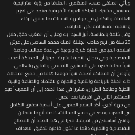
ويأتي الملتقى حسب، المنظمين ، انطلاقا من رؤية استراتيجية
لمستقبل مشترك للشراكة العربية الأفريقية يعتمد على تعزيز
العلاقات والتكامل في مواجهة التحديات بما يحقق الرخاء
والتنمية المستدامة لكل الاطراف .
وفي كلمة بالمناسبة، أبرز السيد آيت وعلي، أن المغرب حقق خلال
25 سنة من تربع صاحب الجلالة الملك محمد السادس على عرش
اسلافه الميامين قفزة كبيرة ونوعية في عدة مجالات وخاصة
الاقتصادية وفي مجال التنمية البشرية ، مبرزا أن المملكة أضحت
تتبوأ مكانة كبيرة على المستوى الاقليمي والقاري والعالمي.
وأوضح أن المملكة أصبحت تتبوأ موقعا هاما في جميع المجالات
ذات الصلة بالرياضة والتنمية والتجارة والاقتصاد والصناعة والبنية
التحتية وصناعة الطيران، مشيرا في هذا الصدد إلى أن المغرب أصبح
المستثمر الثاني في افريقيا بعد الصين .
من جهة أخرى، أكد السفير المغربي على أهمية تحقيق التكامل
بين المغرب ومصر في جميع المجالات، خاصة أنهما يشكلان
بوابتين أساسيتين في افريقيا، مبرزا في هذا الصدد أن المصالح
الاقتصادية والتجارية دائما ما تكون قاطرة لتحقيق الاهداف