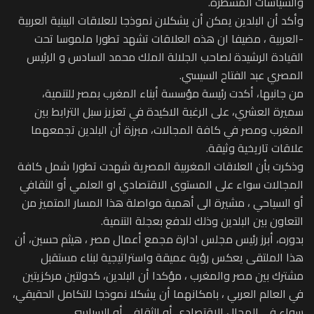
والسياسات المسطرة.
وأكد أن البلدين يمكن أن يشكلان نموذجا للعلاقات البينية العربية
-العربية ، مضيفا ان هذه العلاقات تشهد تطورا ملموسا تحت
القيادة الرشيدة لصاحب الجلالة الملك محمد السادس و الرئيس
المصري عبد الفتاح السيسي.
من جانبها، أكدت رئيسة مؤسسة أبناء المغرب بمصر للتنمية،
سميرة العشري، على الرغبة الاكيدة في تعزيز سبل الترابط بين
المغرب ومصر في كافة المجالات، مبرزة أن البلدين تجمعهما
علاقات تاريخية وثيقة.
وذكرت بأن العلاقات المغربية المصرية شهدت تطورا شمل كافة
المجالات سواء على المستوى الاقتصادي او العلمي أو الثقافي
أو السياحي ، مشيرة الى أهمية مواصلة هذا المسار المتميز من
التعاون بين البلدين وذلك للدفع بعجلة التنمية.
بدوره، أبرز رئيس مجلس ادارة مجمع أعمال مصر ، هيثم حسين، أن
هذا الملتقى يعكس رؤية عميقة واستراتيجية لبناء مستقبل
مشترك بين مصر والمغرب ، مؤكدا أن البلدين، كدولتين مركزيتين
في العالم العربي ، بامكانهما أن يشكلا نموذجا للتكامل الحقيقي،
سواء في المجال الاقتصادي أو الثقافي أو السياسي.