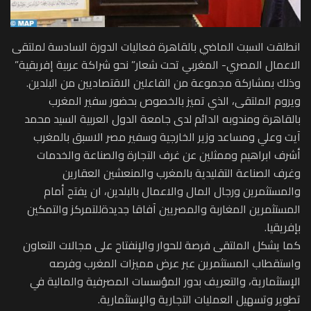
انطلقت السبت الماضي بالقاهرة فعاليات الدورة السادسة لملتقى
الاعمال المصري- المغربي تحت شعار” نحو شراكة عربية إفريقية”
وذلك بمشاركة مجموعة من الفاعلين الاقتصاديين من البلدين.
ويروم الملتقى، الذي تميز بالخصوص بحضور سفير المغرب
بالقاهرة ومندوبه الدائم لدى جامعة الدول العربية السيد محمد
آيت وعلي ومساعد وزير الخارجية وسفير مصر الاسبق بالمغرب
أشرف ابراهيم وممثلين عن غرف التجارة والصناعة والخدمات
وغرف الصناعة التقليدية بالمغرب والمنعشين العقارين
والمستثمرين ورجال المال والاعمال بالبلدين، ان يفتح أمام
المستثمرين المغاربة والمصريين آفاقا جديدةللتمركز والتمكين
بإفريقيا.
كما يشكل الملتقى فرصة للحوار والإنفتاح على مجالات التعاون
واستقطاب المستثمرين عبر عرض مميزات المغرب وفرصه
الإستثمارية، والتعريف بدور المؤسسات المصرفية والمالية في
تطوير وتسهيل العمليات التجارية والإستثمارية.