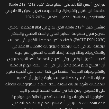
ميراوي، أمس الثلاثاء، على افتتاح مركز “كود 212” (Code 212)
بجامعة ابن طفيل بالقنيطرة، وذلك بهدف تعزيز العرض الأكاديمي
والبيداغوجي بمناسبة الدخول الجامعي 2024-2025.
ويشكل مركز “Code 212″، الذي يندرج في إطار المخطط الوطني
لتسريع تحول منظومة التعليم العالي والبحث العلمي والابتكار
(PACTE ESRI 2030)، فضاء مبتكرا مخصصا للتكوين في مجالات
الرقمنة، بما في ذلك البرمجة والروبوتات والذكاء الاصطناعي
والمكترونيك، وذلك بهدف إعداد الشباب المغربي لمواجهة
تحديات التحول الرقمي. وفي تصريح للصحافة، أكد السيد ميراوي
أن ” افتتاح مركز (كود 212) يأتي في إطار التطور الهام للرقمنة
والتكنولوجيات الحديثة”، مشددا في هذا الصدد على أهمية تطوير
مهارات الطلبة في هذه المجالات. وأوضح الوزير أن “جميع
التخصصات تشهد تغيرات سنوية نتيجة اعتماد التكنولوجيات الحديثة
على الخصوص، ومن هنا تبرز الحاجة الملحة للإلمام الجيد
بتكنولوجيا المعلومات والاتصالات لتمكين الطلبة من مواجهة
هذه التحديات”، مشيرا إلى أنه سيتم تعميم مراكز مماثلة على