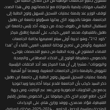
مستوى جميع الجامعات الوطنية من أجل تمكين الطلبة من
اكتساب مهارات رقمية بالموازاة مع تخصصاتهم. وفي هذا الصدد،
توقف الوزير عند رقمنة عمليات التسجيل لتسهيل ولوج الطلبة إلى
الجامعة، منوها بالجهود التي يبذلها مسؤولو جامعة ابن طفيل
لاستقبال الطلبة في ظروف جيدة. من جهته، أكد رئيس جامعة ابن
طفيل بالقنيطرة، محمد العربي كركب، على أهمية إطلاق مركز
“كود 212″، وهو تجربة أولى سيتم تعميمها بكافة الجامعات
المغربية. وأوضح في تصريح لوكالة المغرب العربي للأنباء أن “هذا
الفضاء المفتوح في وجه الطلبة من جميع التخصصات يتوخى،
بالخصوص، دمقرطة الولوج إلى الذكاء الاصطناعي والبرمجة
والروبوتات”، مشيرا إلى أن هذا المركز يعد أحد الحلقات الرئيسية
للنهوض بالرقمنة داخل الجامعات المغربية. وبعدما أبرز أهمية
رقمنة عمليات التسجيل لتسهيل ولوج الطلبة إلى جامعة ابن طفيل،
ذكر السيد كركب بأن الجامعة تقدم عرضا أكاديميا وبيداغوجيا
يجمع بين التكوينات الحضورية وعن بعد عبر الإنترنت. ومن جهة
أخرى، اطلع الوزير الذي كان مرفوقا على الخصوص بعامل إقليم
القنيطرة، فؤاد محمدي، ووفد وزاري هام، على الإجراءات
المتخذة بمناسبة الدخول الجامعي 2024-2025، وكذلك المرافق