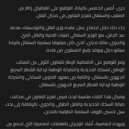
جرى، أمس الخميس بالرباط، التوقيع على اتفاقيتي إطار بين
المغرب والسنغال لتعزيز التعاون في مجال النقل.
جاء ذلك خلال اجتماع عمل عقده وزير النقل واللوجستيك، محمد
عبد الجليل، مع الوزير السنغالي للبنيات التحتية والنقل البري
والجوي، مالك ندياي، الذي كان مرفوقا بسفيرة السنغال بالرباط
سينابو ديال وبوفد رفيع المستوى من بلاده.
وتم التوقيع على الاتفاقية الإطار للتعاون الأولى بين المكتب
الوطني للسكك الحديدية والشركة الوطنية لإدارة القطار السريع
الجهوي بالسنغال، والثانية بين معهد التكوين السككي والشركة
الوطنية لإدارة القطار السريع الجهوي بالسنغال.
وشكل هذا اللقاء مناسبة لبحث فرص تعزيز التعاون في مجالات
صيانة السكك الحديدية والنقل الطرقي والجوي، بالإضافة إلى بحث
سبل تحسين ظروف السلامة الطرقية بالبلدين.
وبهذه المناسبة، أشاد الوزيران بالعلاقات المتميزة التي تجمع بين