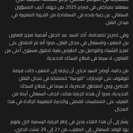
سينعقد بمراكش في فبراير 2025. من جهته، أعرب المسؤول
السنغالي عن رغبة بلاده في الاستفادة من التجربة المغربية في
ميدان النقل.
وفي تصريح للصحافة، أكد السيد عبد الجليل أهمية تعزيز التعاون
بين المغرب والسنغال في مجال النقل، مبرزا أنه تم الاتفاق على
تعزيز التشبيك والتواصل بين الطرفين بغية تحقيق مستوى أعلى من
التعاون، لا سيما في قطاع السكك الحديدية.
من جانبه، أوضح السيد ندياي أن زيارته إلى المغرب كانت فرصة
للوقوف على الإنجازات “النوعية” للمملكة في مجال التنقل
الحضري وبين المناطق الحضرية، لا سيما في قطاع السكك
الحديدية، مبرزا أن هذه الزيارة مكنت الجانب السنغالي أيضا من
التعرف على الممارسات الفضلى والخبرة المغربية الرائدة في هذا
المجال.
يشار إلى أن هذا اللقاء يندرج في إطار الزيارة الرسمية التي يقوم
بها الوفد السنغالي إلى المغرب، من 27 إلى 29 غشت الجاري،