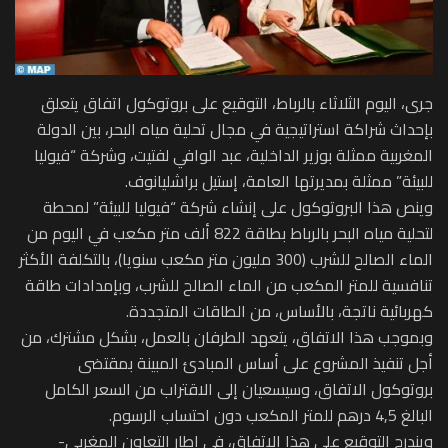
جرى، اليوم الثلاثاء بالرباط، التوقيع على بروتوكول اتفاق يتعلق
بإحداث شراكة استراتيجية في مجال تحلية مياه البحر، بين الدولة
المغربية ممثلة بوزير الداخلية، عبد الوافي لفتيت، وشركة “فيوليا
للبيئة” ممثلة بمديرتها العامة، إستيل براشليانوف.
وينص هذا البروتوكول على إنشاء شركة “فيوليا للبيئة” لمحطة
لتحلية مياه البحر بالرباط بطاقة 822 ألف متر مكعب في اليوم من
الماء الصالح للشرب (300 مليون متر مكعب سنويا)، بالتكلفة الأكثر
تنافسية للمتر المكعب من الماء الصالح للشرب، وبإمدادات طاقة
كهربائية ناتجة، بالأساس، من الطاقات المتجددة.
وبموجب هذا الاتفاق، يتعهد الطرفان بالعمل، بشكل مشترك، من
أجل تنفيذ المشروع على أساس المبادئ المبينة بمقتضى
بروتوكول الاتفاق، وسيسعيان إلى الاقتراب من السعر الكامل
البالغ 4,5 درهم للمتر المكعب دون احتساب الرسوم.
ويندرج التوقيع على هذا الاتفاق، في إطار التعاون المغربي-