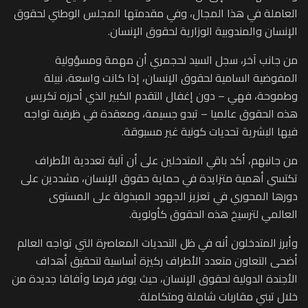
العاملة في هذا المجال، وفي مقدمتها المجلس الوطني لحقوق
الإنسان والمندوبية الوزارية لحقوق الإنسان.
من جانب آخر، سجل السيد لحجمري أن مهمة ومسؤولية
المفوضية السامية لحقوق الإنسان، إذا كانت واسعة، نبيلة
وطموحة، فهي – دون إغفال التقدم الكبير الذي أحرزه تكريس
هذه الحقوق عالميا – تبدو جسيمة، ومعقدة في ظرفية تواجه
فيها البشرية تحديات كونية غير مسبوقة.
من جانبهم، أكد باقي المتدخلين على أن آلية تعددية الأطراف
تكتسي أهمية متزايدة في حماية حقوق الإنسان، مشددين على
دورها المحوري في تعزيز الجهود المبذولة على المستوى
العالمي لترسيخ هذه الحقوق كأولوية.
وأبرز المتدخلون أنه في ظل التحديات المعاصرة التي تواجه العالم
أضحى التعاون متعدد الأطراف ركيزة أساسية لتحقيق أهداف
الأجندة الدولية لحقوق الإنسان، حيث يوفر فرصا وآفاقا جديدة من
خلال تبني مقاربات شاملة ومتكاملة.