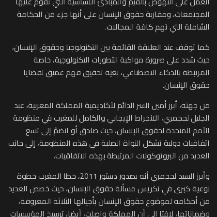
العمل على النهوض بالقيم والمبادئ الأساسية التي تقوم عليها
المجتمعات، ومقاربة حقوق الإنسان على أنها جزء من الحكامة
الشاملة التي تهم كافة المجالات.
كما توقف عند العلاقة القائمة بين التكنولوجيا وحقوق الإنسان،
حيث شدد على ضرورة مواكبة التطورات التكنولوجية، خاصة
المرتبطة بالذكاء الاصطناعي، بغية تحقيق فهم عميق لقضايا
حقوق الإنسان.
من جهته، أبرز أمين السر الدائم لأكاديمية المملكة المغربية، عبد
الجليل لحجمري، الانخراط الإيجابي والكامل للمغرب في منظومة
الأمم المتحدة لحقوق الإنسان، حيث صادق أو انضمّ إلى تسع
اتفاقيات دولية تشكل النواة الصلبة في هذه المنظومة، إلى جانب
العديد من البروتوكولات المرتبطة بهذه الاتفاقيات.
وأبرز السيد لحجمري أنه بصدور دستور 2011، خطا المغرب خطوة
نوعية كبرى في تكريس مسألة حقوق الإنسان، حيث خصص العديد
من أحكامه لموضوع حقوق الإنسان بأجيالها الثلاثة المعروفة،
وضماناتها، لافتا إلى أن المملكة واصلت، أيضا، ترسيخ المؤسسات